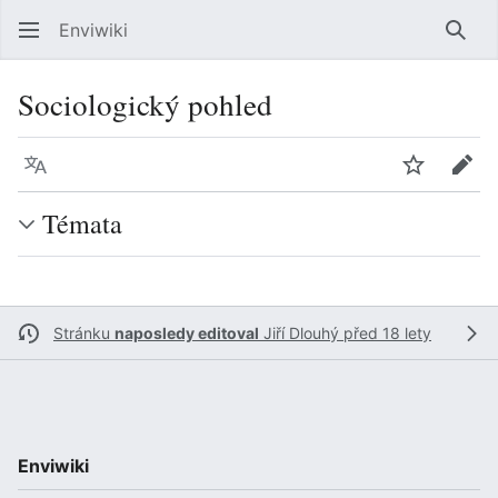
Enviwiki
Hled
Sociologický pohled
Jazyk
Sledovat
Edit
Témata
Stránku
naposledy editoval
Jiří Dlouhý
před 18 lety
Enviwiki