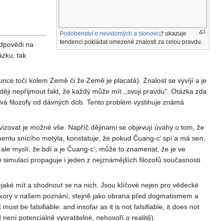
Podobenství o nevidomých a slonovi
ukazuje
tendenci pokládat omezené znalosti za celou pravdu.
odpovědi na
zku, tak
nce točí kolem Země či že Země je placatá). Znalost se vyvíjí a je
ji nepřijmout fakt, že každý může mít ,,svoji pravdu". Otázka zda
ává filozofy od dávných dob. Tento problém vystihuje známá
vizovat je možné vše. Napříč dějinami se objevují úvahy o tom, že
mentu snícího motýla, konstatuje, že pokud Čuang-c’ spí a má sen,
ale myslí, že bdí a je Čuang-c’, může to znamenat, že je ve
 simulaci propaguje i jeden z nejznámějších filozofů současnosti
jaké mít a shodnout se na nich. Jsou klíčové nejen pro vědecké
 pokory v našem poznání, stejně jako obrana před dogmatismem a
t be falsifiable: and insofar as it is not falsifiable, it does not
není potenciálně vyvratitelné, nehovoří o realitě).