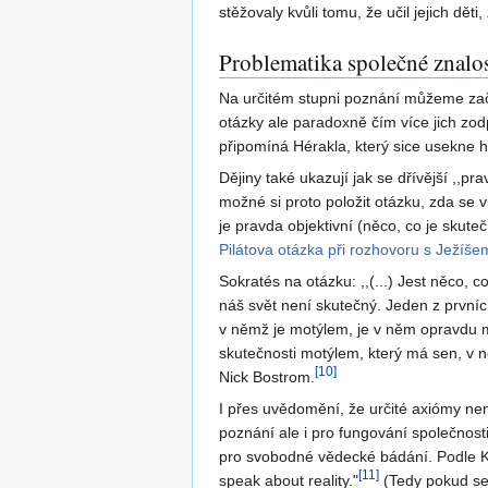
stěžovaly kvůli tomu, že učil jejich dě
Problematika společné znalos
Na určitém stupni poznání můžeme začí
otázky ale paradoxně čím více jich zod
připomíná Hérakla, který sice usekne hyd
Dějiny také ukazují jak se dřívější ,,
možné si proto položit otázku, zda se 
je pravda objektivní (něco, co je skut
Pilátova otázka při rozhovoru s Ježíše
Sokratés na otázku: ,,(...) Jest něco, 
náš svět není skutečný. Jeden z prvníc
v němž je motýlem, je v něm opravdu mo
skutečnosti motýlem, který má sen, v n
[
10
]
Nick Bostrom.
I přes uvědomění, že určité axiómy ne
poznání ale i pro fungování společnos
pro svobodné vědecké bádání. Podle Karla
[
11
]
speak about reality."
(Tedy pokud se v