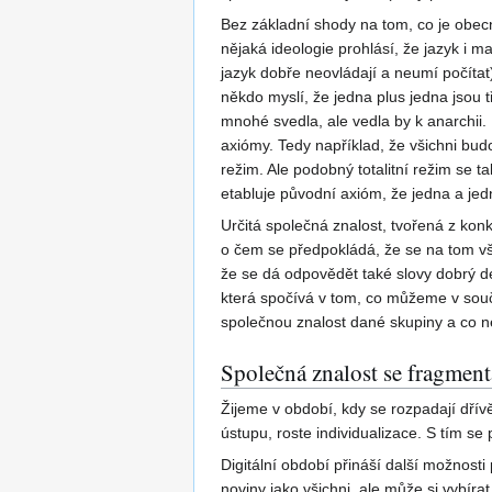
Bez základní shody na tom, co je obecně
nějaká ideologie prohlásí, že jazyk i m
jazyk dobře neovládají a neumí počítat)
někdo myslí, že jedna plus jedna jsou 
mnohé svedla, ale vedla by k anarchii.
axiómy. Tedy například, že všichni bud
režim. Ale podobný totalitní režim se 
etabluje původní axióm, že jedna a jed
Určitá společná znalost, tvořená z kon
o čem se předpokládá, že se na tom vš
že se dá odpovědět také slovy dobrý den)
která spočívá v tom, co můžeme v sou
společnou znalost dané skupiny a co n
Společná znalost se fragment
Žijeme v období, kdy se rozpadají dřívě
ústupu, roste individualizace. S tím se
Digitální období přináší další možnosti p
noviny jako všichni, ale může si vybíra