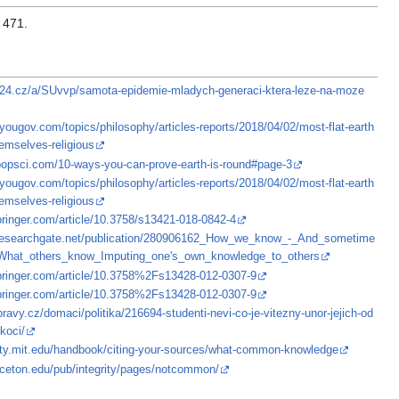
 471.
en24.cz/a/SUvvp/samota-epidemie-mladych-generaci-ktera-leze-na-moze
.yougov.com/topics/philosophy/articles-reports/2018/04/02/most-flat-earth
emselves-religious
popsci.com/10-ways-you-can-prove-earth-is-round#page-3
.yougov.com/topics/philosophy/articles-reports/2018/04/02/most-flat-earth
emselves-religious
springer.com/article/10.3758/s13421-018-0842-4
.researchgate.net/publication/280906162_How_we_know_-_And_sometime
What_others_know_Imputing_one's_own_knowledge_to_others
.springer.com/article/10.3758%2Fs13428-012-0307-9
.springer.com/article/10.3758%2Fs13428-012-0307-9
pravy.cz/domaci/politika/216694-studenti-nevi-co-je-vitezny-unor-jejich-od
koci/
grity.mit.edu/handbook/citing-your-sources/what-common-knowledge
inceton.edu/pub/integrity/pages/notcommon/