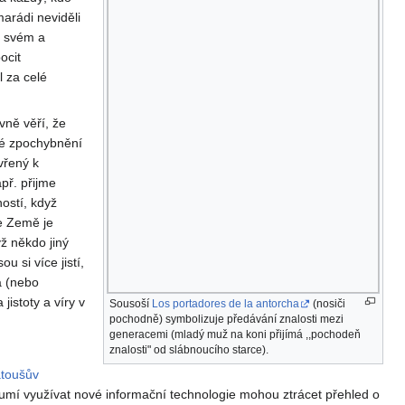
marádi neviděli
m svém a
ocit
l za celé
vně věří, že
sté zpochybnění
vřený k
př. přijme
ostí, když
e Země je
ž někdo jiný
u si více jistí,
á (nebo
jistoty a víry v
Sousoší
Los portadores de la antorcha
(nosiči
pochodně) symbolizuje předávání znalosti mezi
generacemi (mladý muž na koni přijímá ,,pochodeň
znalosti" od slábnoucího starce).
toušův
eumí využívat nové informační technologie mohou ztrácet přehled o