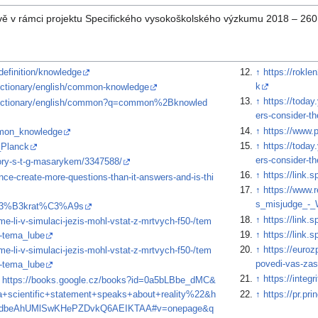
lově v rámci projektu Specifického vysokoškolského výzkumu 2018 – 260
/definition/knowledge
↑
https://rokl
k
/dictionary/english/common-knowledge
↑
https://today
rg/dictionary/english/common?q=common%2Bknowled
ers-consider-th
↑
https://www.
ommon_knowledge
↑
https://today
_Planck
ers-consider-th
ovory-s-t-g-masarykem/3347588/
↑
https://link.
ce-create-more-questions-than-it-answers-and-is-thi
↑
https://www
s_misjudge_-_
/S%C3%B3krat%C3%A9s
↑
https://link
me-li-v-simulaci-jezis-mohl-vstat-z-mrtvych-f50-/tem
↑
https://link
-tema_lube
↑
https://euroz
me-li-v-simulaci-jezis-mohl-vstat-z-mrtvych-f50-/tem
povedi-vas-zas
-tema_lube
↑
https://inte
.
https://books.google.cz/books?id=0a5bLBbe_dMC&
scientific+statement+speaks+about+reality%22&h
↑
https://pr.pr
hdbeAhUMlSwKHePZDvkQ6AEIKTAA#v=onepage&q