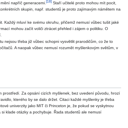
[
18
]
 mění napříč generacemi.
Staří učitelé proto mohou mít pocit,
i konkrétních skupin, např. studentů je proto zajímavým námětem na
luvit. Každý mluví ke svému okruhu, přičemž nemusí vůbec tušit jaké
ací mohou začít voliči ztrácet přehled i zájem o politiku. O
í.
tu nejsou třeba již vůbec schopni vysvětlit prarodičům, co že to
u a počítačů. A naopak vůbec nemusí rozumět myšlenkovým světům, v
ém prostředí. Za opsání cizích myšlenek, bez uvedení původu, hrozí
vidlo, kterého by se dalo držet. Citaci každé myšlenky je třeba
tové univerzity jako MIT či Princeton je, že pokud se vyskytnou
rá si klade otázky a pochybuje. Řada studentů ale nemusí