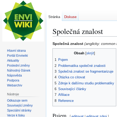
Stránka
Diskuse
Společná znalost
Skočit
Skočit
Společná znalost
(anglicky: common
na
na
Hlavní strana
Obsah
navigaci
vyhledávání
Portál Enviwiki
1
Pojem
Aktuality
2
Problematika společné znalosti
Poslední změny
Náhodný článek
3
Společná znalost se fragmentarizuje
Nápověda
4
Otázka co citovat
Podpora
5
Zdroje k dalšímu studiu problematiky
Webarchiv
6
Související články
Nástroje
7
Afiliace
Odkazuje sem
8
Reference
Související změny
Speciální stránky
Pojem
Verze k tisku
[
editovat
|
editovat zdroj
]