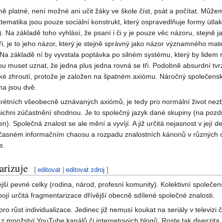
 platné, není možné ani učit žáky ve škole číst, psát a počítat. Můžem
atematika jsou pouze sociální konstrukt, který ospravedlňuje formy útlak
. Na základě toho vyhlásí, že psaní i či y je pouze věc názoru, stejně j
tři, je to jeho názor, který je stejně správný jako názor významného ma
 Na základě ní by vyvstala poptávka po silném systému, který by lidem
ou muset uznat, že jedna plus jedna rovná se tři. Podobně absurdní tvrz
také zhroutí, protože je založen na špatném axiómu. Náročný společen
na jsou dvě.
krétních všeobecně uznávaných axiómů, je tedy pro normální život nezb
ichni zúčastnění shodnou. Je to společný jazyk dané skupiny (na pozdr
. Společná znalost se ale mění a vyvíjí. A již určitá nejasnost v její def
časném informačním chaosu a rozpadu znalostních kánonů v různých 
e.
arizuje
[
editovat
|
editovat zdroj
]
jší pevné celky (rodina, národ, profesní komunity). Kolektivní společen
 pojí určitá fragmentarizace dřívější obecně sdílené společné znalosti.
ro růst individualizace. Jedinec již nemusí koukat na seriály v televizi či
t z množství YouTube kanálů či internetových blogů. Roste tak diverzita