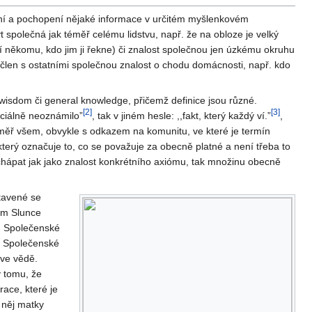
ení a pochopení nějaké informace v určitém myšlenkovém
 společná jak téměř celému lidstvu, např. že na obloze je velký
ří někomu, kdo jim ji řekne) či znalost společnou jen úzkému okruhu
 člen s ostatními společnou znalost o chodu domácnosti, např. kdo
isdom či general knowledge, přičemž definice jsou různé.
[
2
]
[
3
]
iciálně neoznámilo”
, tak v jiném hesle: ,,fakt, který každý ví.”
,
téměř všem, obvykle s odkazem na komunitu, ve které je termín
 který označuje to, co se považuje za obecně platné a není třeba to
 chápat jak jako znalost konkrétního axiómu, tak množinu obecně
tavené se
em Slunce
t. Společenské
y. Společenské
 ve vědě.
 tomu, že
race, které je
 něj matky