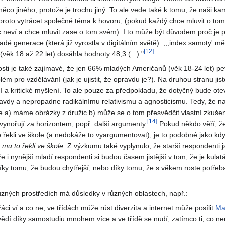
ěco jiného, protože je trochu jiný. To ale vede také k tomu, že naši ka
e proto vytrácet společné téma k hovoru, (pokud každý chce mluvit o to
 neví a chce mluvit zase o tom svém). I to může být důvodem proč je p
é generace (která již vyrostla v digitálním světě): ,,,index samoty' mě
[
12
]
věk 18 až 22 let) dosáhla hodnoty 48,3 (...)."
sti je také zajímavé, že jen 66% mladých Američanů (věk 18-24 let) pe
ém pro vzdělávání (jak je ujistit, že opravdu je?). Na druhou stranu ji
ní a kritické myšlení. To ale pouze za předpokladu, že dotyčný bude ote
avdy a nepropadne radikálnímu relativismu a agnosticismu. Tedy, že na
e a) máme obrázky z družic b) může se o tom přesvědčit vlastní zkušen
[
14
]
 vynořují za horizontem, popř. další argumenty.
Pokud někdo věří, ž
 řekli ve škole (a nedokáže to vyargumentovat), je to podobné jako kdy
 mu to řekli ve
škole
. Z výzkumu také vyplynulo, že starší respondenti jso
 i nynější mladí respondenti si budou časem jistější v tom, že je kulat
íky tomu, že budou chytřejší, nebo díky tomu, že s věkem roste potřeba 
ůzných prostředích má důsledky v různých oblastech, např.:
žáci ví a co ne, ve třídách může růst diverzita a internet může posílit
Ma
vědí díky samostudiu mnohem více a ve třídě se nudí, zatímco ti, co n