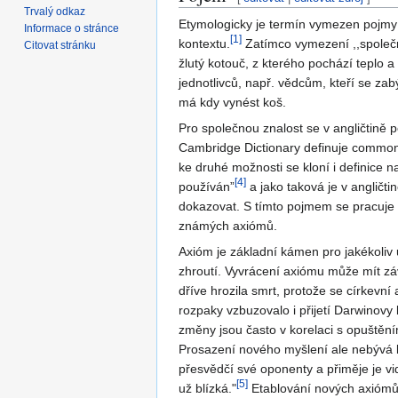
Trvalý odkaz
Etymologicky je termín vymezen pojmy 
Informace o stránce
[
1
]
kontextu.
Zatímco vymezení ,,společná
Citovat stránku
žlutý kotouč, z kterého pochází teplo 
jednotlivců, např. vědcům, kteří se za
má kdy vynést koš.
Pro společnou znalost se v angličtině
Cambridge Dictionary definuje common 
ke druhé možnosti se kloní i definice 
[
4
]
používán”
a jako taková je v angličti
dokazovat. S tímto pojmem se pracuje v
známých axiómů.
Axióm je základní kámen pro jakékoliv
zhroutí. Vyvrácení axiómu může mít zá
dříve hrozila smrt, protože se církevn
rozpaky vzbuzovalo i přijetí Darwinovy
změny jsou často v korelaci s opuštění
Prosazení nového myšlení ale nebývá 
přesvědčí své oponenty a přiměje je vid
[
5
]
už blízká."
Etablování nových axiómů 