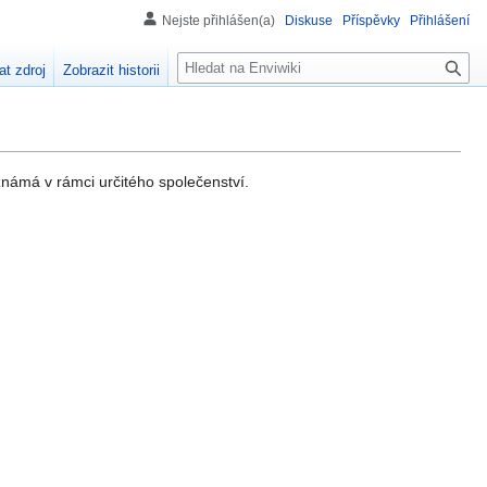
Nejste přihlášen(a)
Diskuse
Příspěvky
Přihlášení
H
at zdroj
Zobrazit historii
l
e
d
á
n
známá v rámci určitého společenství.
í