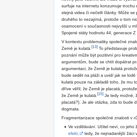
surfuje na internetu konzumuje trochu n
stejná videa či nečetli články. Může s
druhého to nezajímá, protože o tom nic
osamocení v současnosti nejvyšší u mlad
Spojené státy hodnotu 44, generace Z (
V kontextu problematiky společné znalo
[
13
]
Země je kulatá.
To představuje probl
poznání může být pozitivní pro kreativ
argumentům, bude se chtít dopátrat pr
argumentaci, že Země je kulatá protož
bude sedět na pláži a uvidí jak se lodě
kulatá pouze na základě toho, že mu to
dříve věřil, že Země je placatá,
protože
[
15
]
že Země je kulatá.
Je tedy možné, že
placatá?). Je ale otázka, zda to bude d
dogmata.
Fragmentarizace společné znalosti v r
Ve vzdělávání. Učitel neví, co jeho 
efekt,
tedy, že nejnadanější žáci 