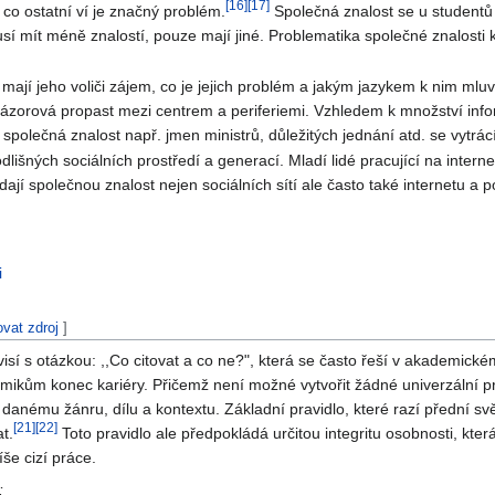
[
16
]
[
17
]
co ostatní ví je značný problém.
Společná znalost se u studentů
usí mít méně znalostí, pouze mají jiné. Problematika společné znalost
ata mají jeho voliči zájem, co je jejich problém a jakým jazykem k nim m
názorová propast mezi centrem a periferiemi. Vzhledem k množství inform
že společná znalost např. jmen ministrů, důležitých jednání atd. se vytrác
lišných sociálních prostředí a generací. Mladí lidé pracující na interne
rádají společnou znalost nejen sociálních sítí ale často také internet
i
ovat zdroj
]
visí s otázkou: ,,Co citovat a co ne?", která se často řeší v akademick
ikům konec kariéry. Přičemž není možné vytvořit žádné univerzální pra
danému žánru, dílu a kontextu. Základní pravidlo, které razí přední svě
[
21
]
[
22
]
t.
Toto pravidlo ale předpokládá určitou integritu osobnosti, kte
še cizí práce.
: