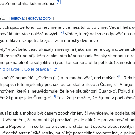
[
6
]
ti, že Země obíhá kolem Slunce.
ti
[
editovat
|
editovat zdroj
]
t chápat, že toho, co nevíme je více, než toho, co víme. Věda hledá 
[
7
]
povídá, tím více nalézá nových.
Vědec, který nalezne odpověď na otá
ře hlavu, vzápětí ale zjistí, že jí narostly dvě nové.
pravdy" v průběhu času ukázaly směšnými (jako zmíněné dogma, že se Slu
vůbec snažit na nějakém znalostním kánonu společensky shodnout a radě
ečně poznatelné) či subjektivní (věcí konsensu a úhlu pohledu) zaměstn
m o pravdě: ,,Co je pravda?"
[
8
]
co znáš?” odpovídá: ,,Ovšem (...) a to mnoho věcí, arci malých.”
Relati
h popisů této myšlenky pochází od čínského filozofa Čuang-c’. V argu
týlem, který si neuvědomuje, že je ve skutečnosti Čuang-c’. Pokud si 
[
9
]
ěmž figuruje jako Čuang-c’.
Tezi, že je možné, že žijeme v počítačové
musí platit a mohou být časem zpochybněny či vyvráceny, je potřeba ně
ti. Uvědomění, že nemusí být pravdivé, je ale důležité pro zachování
 Poppera: "In so far as a scientific statement speaks about reality, it mus
ědecké tvrzení týká reality, musí být potenciálně vyvratitelné, a pokud 