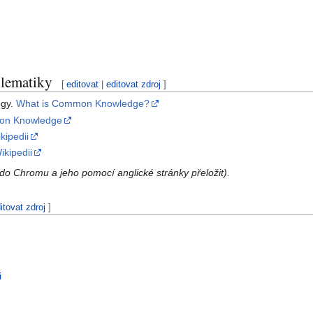
blematiky
[
editovat
|
editovat zdroj
]
ogy.
What is Common Knowledge?
on Knowledge
ipedii
ikipedii
do Chromu a jeho pomocí anglické stránky přeložit).
itovat zdroj
]
i