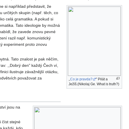
e si například představit, že
u určitých skupin (např. těch, co
ako celá gramatika. A pokud si
tematika. Tato ideologie by možná
 nabídl, že zavede znovu pevné
ení razil např. komunistický
ský experiment proto znovu
ytná. Tato znalost je pak něčím,
av: ,,Dobrý den" každý Čech ví,
inici ilustruje závažnější otázku,
odvětvích považovat za
,,
Co je pravda?
" Pilát a
Ježíš.(Nikolaj Ge. What is truth?)
ství jsou na
 číst stejné
 a každý, kdo