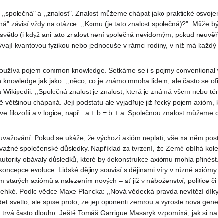
,,společná" a ,,znalost". Znalost můžeme chápat jako praktické osvoj
" závisí vždy na otázce: ,,Komu (je tato znalost společná)?". Může být
a světlo (i když ani tato znalost není společná nevidomým, pokud neuvě
bývají kvantovou fyzikou nebo jednoduše v rámci rodiny, v níž má každý
 používá pojem common knowledge. Setkáme se i s pojmy conventional w
knowledge jak jako: ,,něco, co je známo mnoha lidem, ale často se of
na Wikipedii: ,,Společná znalost je znalost, která je známá všem nebo 
ně většinou chápaná. Její podstatu ale vyjadřuje již řecký pojem axióm,
e filozofii a v logice, např.: a + b = b + a. Společnou znalost můžeme
 uvažování. Pokud se ukáže, že výchozí axióm neplatí, vše na něm pos
važné společenské důsledky. Například za tvrzení, že Země obíhá kol
í autority obávaly důsledků, které by dekonstrukce axiómu mohla přinés
 koncepce evoluce. Lidské dějiny souvisí s dějinami víry v různé axióm
m starých axiómů a nalezením nových – ať již v náboženství, politice či
lehké. Podle vědce Maxe Plancka: ,,Nová vědecká pravda nevítězí díky
ět světlo, ale spíše proto, že její oponenti zemřou a vyroste nová gene
trvá často dlouho. Ještě Tomáš Garrigue Masaryk vzpomíná, jak si na