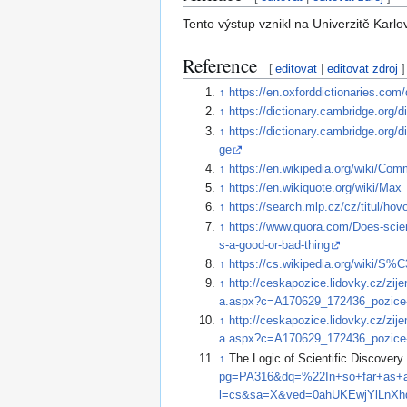
Tento výstup vznikl na Univerzitě Kar
Reference
[
editovat
|
editovat zdroj
]
↑
https://en.oxforddictionaries.com
↑
https://dictionary.cambridge.org
↑
https://dictionary.cambridge.o
ge
↑
https://en.wikipedia.org/wiki/C
↑
https://en.wikiquote.org/wiki/Max
↑
https://search.mlp.cz/cz/titul/h
↑
https://www.quora.com/Does-scien
s-a-good-or-bad-thing
↑
https://cs.wikipedia.org/wiki
↑
http://ceskapozice.lidovky.cz/zije
a.aspx?c=A170629_172436_pozice
↑
http://ceskapozice.lidovky.cz/zije
a.aspx?c=A170629_172436_pozice
↑
The Logic of Scientific Discovery
pg=PA316&dq=%22In+so+far+as+a+
l=cs&sa=X&ved=0ahUKEwjYlLnX