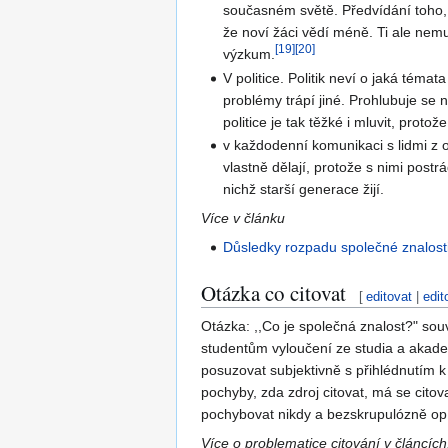
současném světě. Předvídání toho, 
že noví žáci vědí méně. Ti ale nem
[
19
]
[
20
]
výzkum.
V politice. Politik neví o jaká tém
problémy trápí jiné. Prohlubuje se 
politice je tak těžké i mluvit, proto
v každodenní komunikaci s lidmi z od
vlastně dělají, protože s nimi post
nichž starší generace žijí.
Více v článku
Důsledky rozpadu společné znalost
Otázka co citovat
[
editovat
|
edit
Otázka: ,,Co je společná znalost?" sou
studentům vyloučení ze studia a akadem
posuzovat subjektivně s přihlédnutím k 
pochyby, zda zdroj citovat, má se citova
pochybovat nikdy a bezskrupulózně opí
Více o problematice citování v článcích