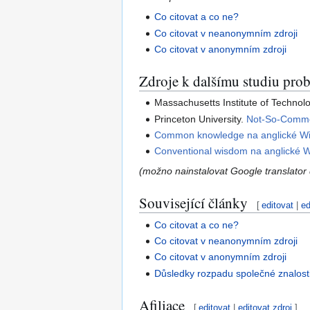
Co citovat a co ne?
Co citovat v neanonymním zdroji
Co citovat v anonymním zdroji
Zdroje k dalšímu studiu pro
Massachusetts Institute of Technol
Princeton University.
Not-So-Comm
Common knowledge na anglické Wik
Conventional wisdom na anglické W
(možno nainstalovat Google translator 
Související články
[
editovat
|
ed
Co citovat a co ne?
Co citovat v neanonymním zdroji
Co citovat v anonymním zdroji
Důsledky rozpadu společné znalost
Afiliace
[
editovat
|
editovat zdroj
]