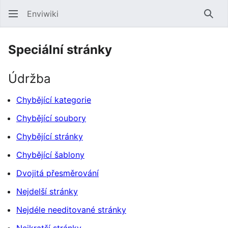
Enviwiki
Hled
Speciální stránky
Údržba
Chybějící kategorie
Chybějící soubory
Chybějící stránky
Chybějící šablony
Dvojitá přesměrování
Nejdelší stránky
Nejdéle needitované stránky