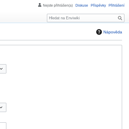
Nejste přihlášen(a)
Diskuse
Příspěvky
Přihlášení
H
l
e
Nápověda
d
á
n
í
řepnout možnosti