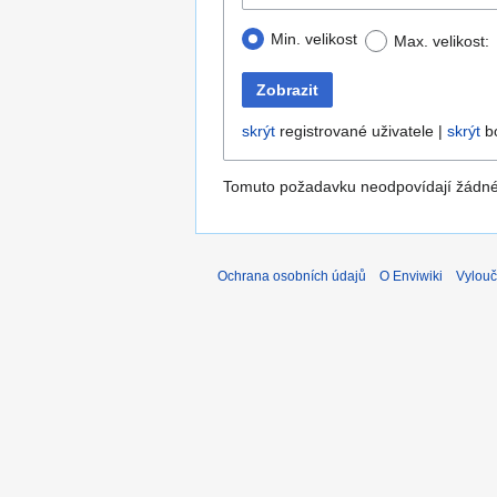
Min. velikost
Max. velikost:
Zobrazit
skrýt
registrované uživatele |
skrýt
bo
Tomuto požadavku neodpovídají žádn
Ochrana osobních údajů
O Enviwiki
Vylouč