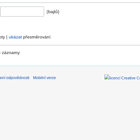
(bajtů)
ty |
ukázat
přesměrování
é záznamy.
ení odpovědnosti
Mobilní verze