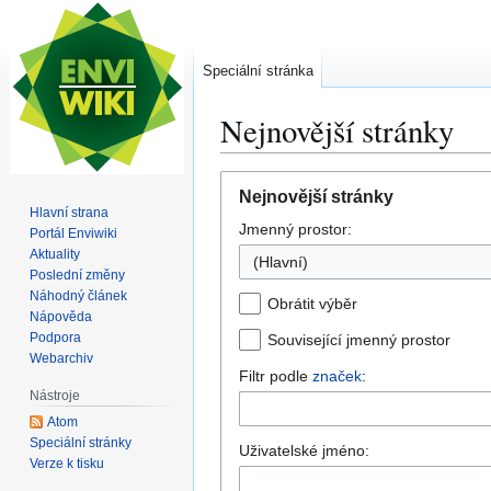
Speciální stránka
Nejnovější stránky
Skočit
Skočit
Nejnovější stránky
na
na
Hlavní strana
Jmenný prostor:
navigaci
vyhledávání
Portál Enviwiki
Aktuality
(Hlavní)
Poslední změny
Náhodný článek
Obrátit výběr
Nápověda
Podpora
Související jmenný prostor
Webarchiv
Filtr podle
značek
:
Nástroje
Atom
Speciální stránky
Uživatelské jméno:
Verze k tisku