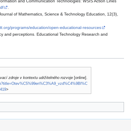
nformation and Communication Technologies: WSIS Action Lines
df
.
ia Journal of Mathematics, Science & Technology Education, 12(3),
ett.org/programs/education/open-educational-resources
cacy and perceptions. Educational Technology Research and
ací zdroje v kontextu udržitelného rozvoje
[online].
ex.php?title=Otev%C5%99en%C3%A9_vzd%C4%9Bl%C
419
>