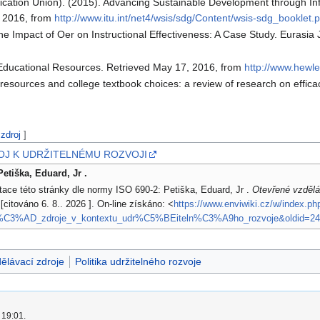
ication Union). (2015). Advancing Sustainable Development through I
 2016, from
http://www.itu.int/net4/wsis/sdg/Content/wsis-sdg_booklet.p
. The Impact of Oer on Instructional Effectiveness: A Case Study. Euras
Educational Resources. Retrieved May 17, 2016, from
http://www.hewl
l resources and college textbook choices: a review of research on effi
 zdroj
]
OJ K UDRŽITELNÉMU ROZVOJI
 Petiška, Eduard, Jr .
tace této stránky dle normy ISO 690-2: Petiška, Eduard, Jr .
Otevřené vzděláv
 [citováno 6. 8.. 2026 ]. On-line získáno: <
https://www.enviwiki.cz/w/ind
C3%AD_zdroje_v_kontextu_udr%C5%BEiteln%C3%A9ho_rozvoje&oldid=24
ělávací zdroje
Politika udržitelného rozvoje
 19:01.