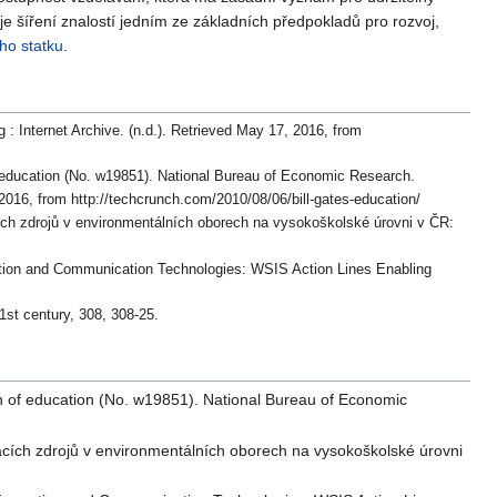
je šíření znalostí jedním ze základních předpokladů pro rozvoj,
ho statku
.
Internet Archive. (n.d.). Retrieved May 17, 2016, from
of education (No. w19851). National Bureau of Economic Research.
016, from http://techcrunch.com/2010/08/06/bill-gates-education/
acích zdrojů v environmentálních oborech na vysokoškolské úrovni v ČR:
ation and Communication Technologies: WSIS Action Lines Enabling
21st century, 308, 308-25.
ion of education (No. w19851). National Bureau of Economic
lávacích zdrojů v environmentálních oborech na vysokoškolské úrovni