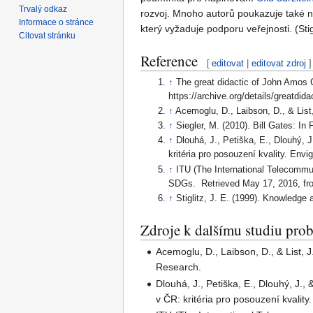
Trvalý odkaz
rozvoj. Mnoho autorů poukazuje také na
Informace o stránce
který vyžaduje podporu veřejnosti. (Stig
Citovat stránku
Reference
[
editovat
|
editovat zdroj
]
↑
The great didactic of John Amos 
https://archive.org/details/greatdid
↑
Acemoglu, D., Laibson, D., & List
↑
Siegler, M. (2010). Bill Gates: 
↑
Dlouhá, J., Petiška, E., Dlouhý, 
kritéria pro posouzení kvality. Envig
↑
ITU (The International Telecommu
SDGs. Retrieved May 17, 2016, from
↑
Stiglitz, J. E. (1999). Knowledge 
Zdroje k dalšímu studiu pro
Acemoglu, D., Laibson, D., & List, 
Research.
Dlouhá, J., Petiška, E., Dlouhý, J.
v ČR: kritéria pro posouzení kvality