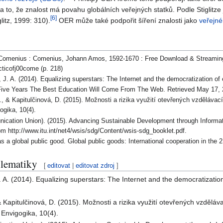
 to, že znalost má povahu globálních veřejných statků. Podle Stiglitze 
[
6
]
litz, 1999: 310).
OER může také podpořit šíření znalosti jako
veřejné
Comenius : Comenius, Johann Amos, 1592-1670 : Free Download & Streaming : 
acticofj00come (p. 218)
, J. A. (2014). Equalizing superstars: The Internet and the democratization 
In Five Years The Best Education Will Come From The Web. Retrieved May 17, 2
J., & Kapitulčinová, D. (2015). Možnosti a rizika využití otevřených vzděláv
ogika, 10(4).
nication Union). (2015). Advancing Sustainable Development through Inform
 http://www.itu.int/net4/wsis/sdg/Content/wsis-sdg_booklet.pdf.
as a global public good. Global public goods: International cooperation in the 
blematiky
[
editovat
|
editovat zdroj
]
J. A. (2014). Equalizing superstars: The Internet and the democratizat
, & Kapitulčinová, D. (2015). Možnosti a rizika využití otevřených vzdě
. Envigogika, 10(4).