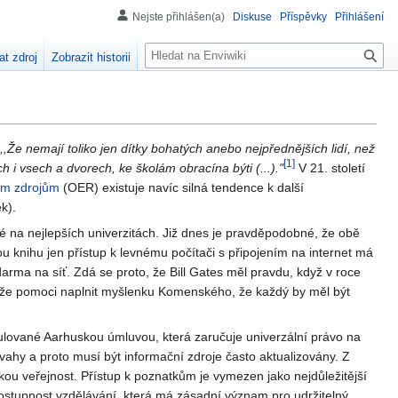
Nejste přihlášen(a)
Diskuse
Příspěvky
Přihlášení
H
at zdroj
Zobrazit historii
l
e
d
á
n
,,Že nemají toliko jen dítky bohatých anebo nejpřednějších lidí, než
[
1
]
 vsech a dvorech, ke školám obracína býti (...)."
V 21. století
í
ím zdrojům
(OER) existuje navíc silná tendence k další
k).
é na nejlepších univerzitách. Již dnes je pravděpodobné, že obě
u knihu jen přístup k levnému počítači s připojením na internet má
zdarma na síť. Zdá se proto, že Bill Gates měl pravdu, když v roce
e pomoci naplnit myšlenku Komenského, že každý by měl být
ulované Aarhuskou úmluvou, která zaručuje univerzální právo na
ovahy a proto musí být informační zdroje často aktualizovány. Z
kou veřejnost. Přístup k poznatkům je vymezen jako nejdůležitější
ostupnost vzdělávání, která má zásadní význam pro udržitelný