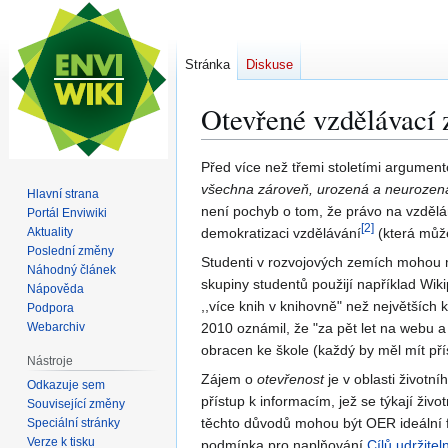
Stránka
Diskuse
Otevřené vzdělávací z
Skočit
Skočit
Před více než třemi stoletími argume
na
na
všechna zároveň, urozená a neurozená,
Hlavní strana
navigaci
vyhledávání
není pochyb o tom, že právo na vzdělá
Portál Enviwiki
[
2
]
Aktuality
demokratizaci vzdělávání
(která může
Poslední změny
Studenti v rozvojových zemích mohou m
Náhodný článek
skupiny studentů použijí například Wik
Nápověda
,,více knih v knihovně" než největších 
Podpora
Webarchiv
2010 oznámil, že "za pět let na webu a
obracen ke škole (každý by měl mít pří
Nástroje
Zájem o
otevřenost
je v oblasti životní
Odkazuje sem
přístup k informacím, jež se týkají živo
Související změny
těchto důvodů mohou být OER ideální fo
Speciální stránky
Verze k tisku
podmínka pro naplňování
Cílů udržite