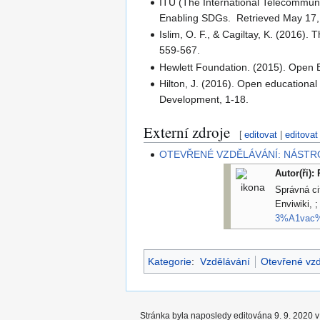
ITU (The International Telecommun
Enabling SDGs. Retrieved May 17,
Islim, O. F., & Cagiltay, K. (2016)
559-567.
Hewlett Foundation. (2015). Open 
Hilton, J. (2016). Open educationa
Development, 1-18.
Externí zdroje
[
editovat
|
editovat
OTEVŘENÉ VZDĚLÁVÁNÍ: NÁSTR
Autor(ři):
Správná ci
Enviwiki, ;
3%A1vac%
Kategorie
:
Vzdělávání
Otevřené vzd
Stránka byla naposledy editována 9. 9. 2020 v