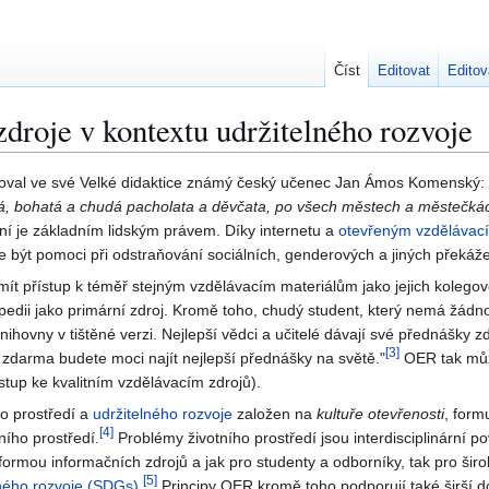
Číst
Editovat
Editov
droje v kontextu udržitelného rozvoje
ntoval ve své Velké didaktice známý český učenec Jan Ámos Komenský:
 bohatá a chudá pacholata a děvčata, po všech městech a městečkách i
ní je základním lidským právem. Díky internetu a
otevřeným vzdělávac
 být pomoci při odstraňování sociálních, genderových a jiných překáže
ít přístup k téměř stejným vzdělávacím materiálům jako jejich kolegov
ipedii jako primární zdroj. Kromě toho, chudý student, který nemá žádno
knihovny v tištěné verzi. Nejlepší vědci a učitelé dávají své přednášky 
[
3
]
 zdarma budete moci najít nejlepší přednášky na světě."
OER tak můž
stup ke kvalitním vzdělávacím zdrojů).
ho prostředí a
udržitelného rozvoje
založen na
kultuře otevřenosti
, form
[
4
]
tního prostředí.
Problémy životního prostředí jsou interdisciplinární p
rmou informačních zdrojů a jak pro studenty a odborníky, tak pro širo
[
5
]
lného rozvoje (SDGs)
.
Principy OER kromě toho podporují také širší d