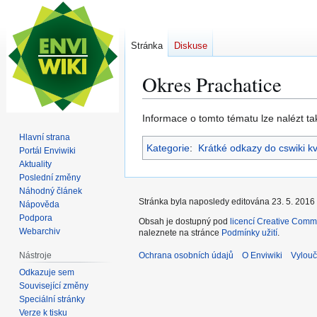
Stránka
Diskuse
Okres Prachatice
Skočit
Skočit
Informace o tomto tématu lze nalézt t
na
na
Hlavní strana
Kategorie
:
Krátké odkazy do cswiki k
navigaci
vyhledávání
Portál Enviwiki
Aktuality
Poslední změny
Náhodný článek
Stránka byla naposledy editována 23. 5. 2016 
Nápověda
Podpora
Obsah je dostupný pod
licencí Creative Comm
Webarchiv
naleznete na stránce
Podmínky užití
.
Nástroje
Ochrana osobních údajů
O Enviwiki
Vylouč
Odkazuje sem
Související změny
Speciální stránky
Verze k tisku