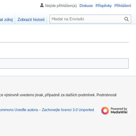
Nejste přihlášen(a)
Diskuse
Příspěvky
Přihlášení
H
at zdroj
Zobrazit historii
l
e
d
á
n
í
nce výslovně uvedeno jinak, případně za dalších podmínek. Podrobnosti