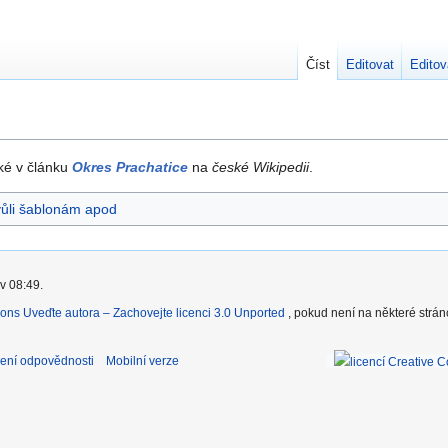
Číst
Editovat
Editov
aké v článku
Okres Prachatice
na
české Wikipedii
.
vůli šablonám apod
v 08:49.
ons Uveďte autora – Zachovejte licenci 3.0 Unported
, pokud není na některé strá
ení odpovědnosti
Mobilní verze