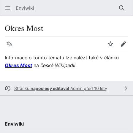
Enviwiki
Hled
Okres Most
Jazyk
Sledovat
Edit
Informace o tomto tématu lze nalézt také v článku
Okres Most
na
české Wikipedii
.
Stránku
naposledy editoval
Admin
před 10 lety
Enviwiki