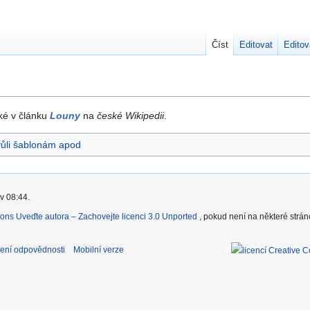
Číst
Editovat
Editov
aké v článku
Louny
na
české Wikipedii
.
vůli šablonám apod
v 08:44.
ons Uveďte autora – Zachovejte licenci 3.0 Unported
, pokud není na některé strá
ení odpovědnosti
Mobilní verze