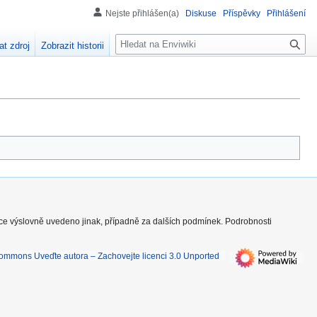
Nejste přihlášen(a)
Diskuse
Příspěvky
Přihlášení
H
at zdroj
Zobrazit historii
l
e
d
á
n
í
nce výslovně uvedeno jinak, případně za dalších podmínek. Podrobnosti