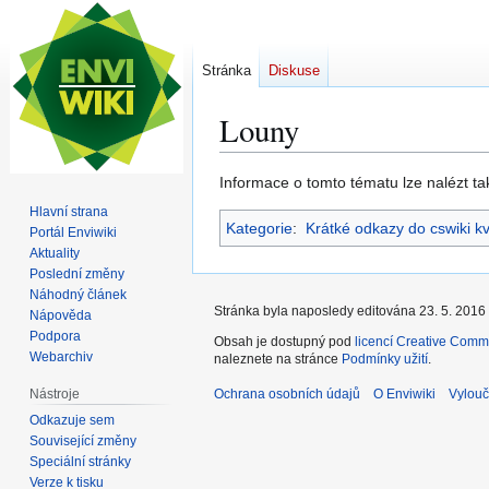
Stránka
Diskuse
Louny
Skočit
Skočit
Informace o tomto tématu lze nalézt t
na
na
Hlavní strana
Kategorie
:
Krátké odkazy do cswiki k
navigaci
vyhledávání
Portál Enviwiki
Aktuality
Poslední změny
Náhodný článek
Stránka byla naposledy editována 23. 5. 2016 
Nápověda
Podpora
Obsah je dostupný pod
licencí Creative Comm
Webarchiv
naleznete na stránce
Podmínky užití
.
Nástroje
Ochrana osobních údajů
O Enviwiki
Vylouč
Odkazuje sem
Související změny
Speciální stránky
Verze k tisku