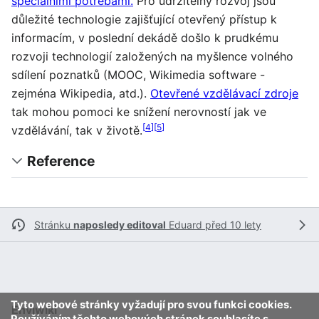
speciálními potřebami.
Pro udržitelný rozvoj jsou
důležité technologie zajišťující otevřený přístup k
informacím, v poslední dekádě došlo k prudkému
rozvoji technologií založených na myšlence volného
sdílení poznatků (MOOC, Wikimedia software -
zejména Wikipedia, atd.).
Otevřené vzdělávací zdroje
tak mohou pomoci ke snížení nerovností jak ve
[
4
]
[
5
]
vzdělávání, tak v životě.
Reference
Stránku
naposledy editoval
Eduard
před 10 lety
Tyto webové stránky vyžadují pro svou funkci cookies.
Enviwiki
Používáním těchto webových stránek souhlasíte s