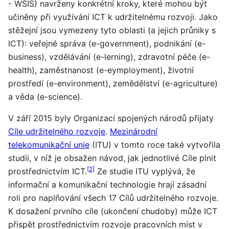
- WSIS) navrženy konkrétní kroky, které mohou být
učiněny při využívání ICT k udržitelnému rozvoji. Jako
stěžejní jsou vymezeny tyto oblasti (a jejich průniky s
ICT): veřejné správa (e-government), podnikání (e-
business), vzdělávání (e-lerning), zdravotní péče (e-
health), zaměstnanost (e-eymployment), životní
prostředí (e-environment), zemědělství (e-agriculture)
a věda (e-science).
V září 2015 byly Organizací spojených národů přijaty
Cíle udržitelného rozvoje
.
Mezinárodní
telekomunikační unie
(ITU) v tomto roce také vytvořila
studii, v níž je obsažen návod, jak jednotlivé Cíle plnit
[
2
]
prostřednictvím ICT.
Ze studie ITU vyplývá, že
informační a komunikační technologie hrají zásadní
roli pro naplňování všech 17 Cílů udržitelného rozvoje.
K dosažení prvního cíle (ukončení chudoby) může ICT
přispět prostřednictvím rozvoje pracovních míst v