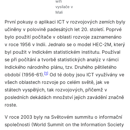
wifi
vysílače v
Mali
První pokusy o aplikaci ICT v rozvojových zemích byly
učiněny v polovině padesátých let 20. století. Poprvé
bylo použití počítače v oblasti rozvoje zaznamenáno
v roce 1956 v Indii. Jednalo se o model HEC-2M, který
byl použit v Indickém statistickém institutu. Používal
se při počítání a tvorbě statistických analýz v rámci
Indického národního plánu, tzv. Druhého pětiletého
[
1
]
období (1956-61).
Od té doby jsou ICT využívány ve
všech oblastech rozvoje po celém světě, jak ve
státech vyspělých, tak rozvojových, přičemž v
posledních dekádách množství jejich zavádění značně
roste.
V roce 2003 byly na Světovém summitu o informační
společnosti (World Summit on the Information Society