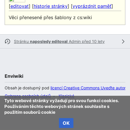
[
editovat
] [
historie stránky
] [
vyprázdnit paměť
]
Věci přenesené přes šablony z cs:wiki
Stránku
naposledy editoval
Admin
před 10 lety
Enviwiki
Obsah je dostupný pod
licencí Creative Commons Uveďte autora 
Ochrana osobních údajů
Klasické
Tyto webové stránky vyžadují pro svou funkci cookies.
Používáním těchto webových stránek souhlasíte s
použitím souborů cookie
OK