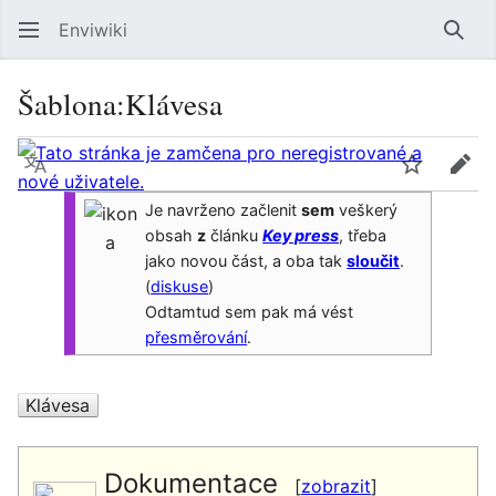
Enviwiki
Hled
Šablona
:
Klávesa
Jazyk
Sledovat
Edit
Je navrženo začlenit
sem
veškerý
obsah
z
článku
Key press
, třeba
jako novou část, a oba tak
sloučit
.
(
diskuse
)
Odtamtud sem pak má vést
přesměrování
.
Klávesa
Dokumentace
[
zobrazit
]