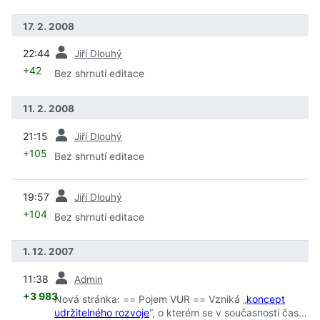
17. 2. 2008
předchozí
22:44
Jiří Dlouhý
+42
Bez shrnutí editace
11. 2. 2008
předchozí
21:15
Jiří Dlouhý
+105
Bez shrnutí editace
předchozí
19:57
Jiří Dlouhý
+104
Bez shrnutí editace
1. 12. 2007
předchozí
11:38
Admin
+3 983
Nová stránka: == Pojem VUR == Vzniká „
koncept
udržitelného rozvoje
“, o kterém se v současnosti často