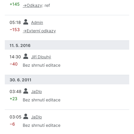
+145
→
Odkazy
:
ref
předchozí
05:18
Admin
−153
→
Externí odkazy
11. 5. 2016
předchozí
14:30
Jiří Dlouhý
−40
Bez shrnutí editace
30. 6. 2011
předchozí
03:48
JaDlo
+23
Bez shrnutí editace
předchozí
03:05
JaDlo
−6
Bez shrnutí editace