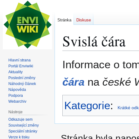
Stránka
Diskuse
Svislá čára
Skočit
Skočit
Hlavní strana
Informace o tom
na
na
Portál Enviwiki
Aktuality
navigaci
vyhledávání
Poslední změny
čára
na
české W
Náhodný článek
Nápověda
Podpora
Webarchiv
Kategorie
:
Krátké odk
Nástroje
Odkazuje sem
Související změny
Speciální stránky
Stránka byla napos
Verze k tisku