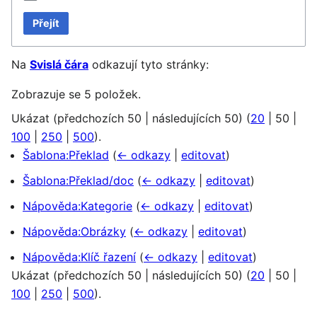
Přejít
Na
Svislá čára
odkazují tyto stránky:
Zobrazuje se 5 položek.
Ukázat (
předchozích 50
|
následujících 50
) (
20
|
50
|
100
|
250
|
500
).
Šablona:Překlad
(
← odkazy
|
editovat
)
Šablona:Překlad/doc
(
← odkazy
|
editovat
)
Nápověda:Kategorie
(
← odkazy
|
editovat
)
Nápověda:Obrázky
(
← odkazy
|
editovat
)
Nápověda:Klíč řazení
(
← odkazy
|
editovat
)
Ukázat (
předchozích 50
|
následujících 50
) (
20
|
50
|
100
|
250
|
500
).