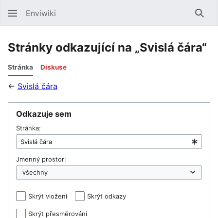
Enviwiki
Hled
Stránky odkazující na „Svislá čára“
Stránka
Diskuse
←
Svislá čára
Odkazuje sem
Stránka:
Jmenný prostor:
Skrýt vložení
Skrýt odkazy
Skrýt přesměrování