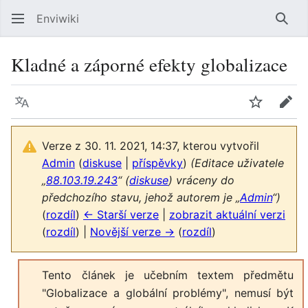
Enviwiki
Hled
Kladné a záporné efekty globalizace
Jazyk
Sledovat
Edit
Verze z 30. 11. 2021, 14:37, kterou vytvořil
Admin
(
diskuse
|
příspěvky
)
(Editace uživatele
„
88.103.19.243
“ (
diskuse
) vráceny do
předchozího stavu, jehož autorem je „
Admin
“)
(
rozdíl
)
← Starší verze
|
zobrazit aktuální verzi
(
rozdíl
) |
Novější verze →
(
rozdíl
)
Tento článek je učebním textem předmětu
"Globalizace a globální problémy", nemusí být