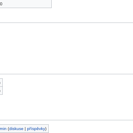
0
)
)
min
(
diskuse
|
příspěvky
)