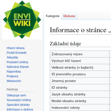
Kategorie
Diskuse
Informace o stránce 
Základní údaje
Skočit
Skočit
na
na
Hlavní strana
Portál Enviwiki
navigaci
vyhledávání
Zobrazovaný název
Aktuality
Výchozí klíč řazení
Poslední změny
Náhodný článek
Velikost stránky (v bajtech)
Nápověda
ID jmenného prostoru
Podpora
Jmenný prostor
Webarchiv
ID stránky
Nástroje
Jazyk obsahu stránky
Odkazuje sem
Související změny
Model obsahu stránky
Speciální stránky
Indexování roboty
Informace o stránce