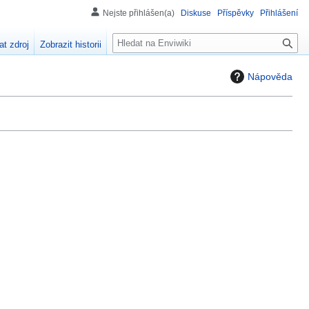
Nejste přihlášen(a)
Diskuse
Příspěvky
Přihlášení
H
at zdroj
Zobrazit historii
l
e
Nápověda
d
á
n
í