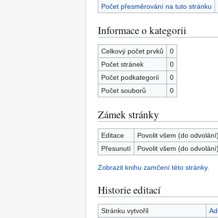
Počet přesměrování na tuto stránku
Informace o kategorii
Celkový počet prvků
0
Počet stránek
0
Počet podkategorií
0
Počet souborů
0
Zámek stránky
Editace
Povolit všem (do odvolání
Přesunutí
Povolit všem (do odvolání
Zobrazit knihu zamčení této stránky.
Historie editací
Stránku vytvořil
Ad