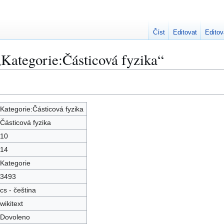
Číst
Editovat
Editov
„Kategorie:Částicová fyzika“
Kategorie:Částicová fyzika
Částicová fyzika
10
14
Kategorie
3493
cs - čeština
wikitext
Dovoleno