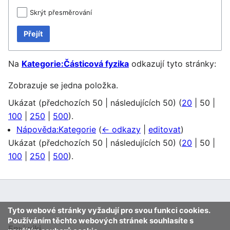
Skrýt přesměrování
Přejít
Na
Kategorie:Částicová fyzika
odkazují tyto stránky:
Zobrazuje se jedna položka.
Ukázat (
předchozích 50
|
následujících 50
) (
20
|
50
|
100
|
250
|
500
).
Nápověda:Kategorie
(
← odkazy
|
editovat
)
Ukázat (
předchozích 50
|
následujících 50
) (
20
|
50
|
100
|
250
|
500
).
Tyto webové stránky vyžadují pro svou funkci cookies.
Používáním těchto webových stránek souhlasíte s
Enviwiki