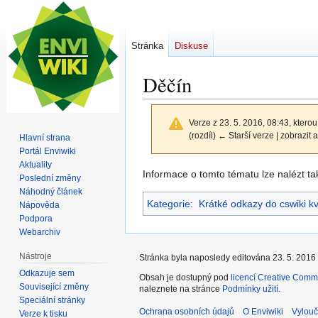
Stránka
Diskuse
Děčín
Verze z 23. 5. 2016, 08:43, kterou
(rozdíl) ← Starší verze | zobrazit a
Hlavní strana
Portál Enviwiki
Aktuality
Skočit
Skočit
Informace o tomto tématu lze nalézt t
Poslední změny
na
na
Náhodný článek
Kategorie
:
Krátké odkazy do cswiki k
navigaci
vyhledávání
Nápověda
Podpora
Webarchiv
Nástroje
Stránka byla naposledy editována 23. 5. 2016 
Odkazuje sem
Obsah je dostupný pod
licencí Creative Comm
Související změny
naleznete na stránce
Podmínky užití
.
Speciální stránky
Ochrana osobních údajů
O Enviwiki
Vylouč
Verze k tisku