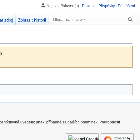
Nejste přihlášen(a)
Diskuse
Příspěvky
Přihlášení
H
at zdroj
Zobrazit historii
l
e
d
á
n
“)
í
nce výslovně uvedeno jinak, případně za dalších podmínek. Podrobnosti