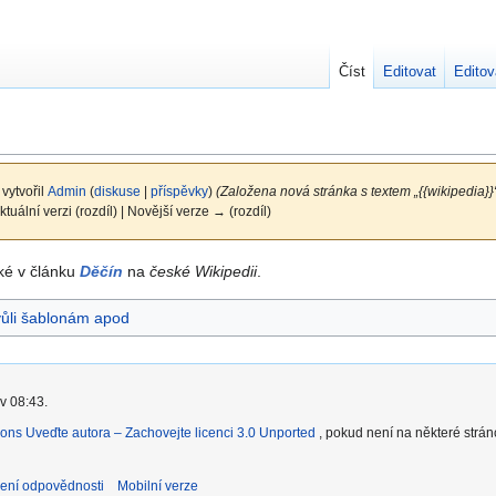
Číst
Editovat
Editov
 vytvořil
Admin
(
diskuse
|
příspěvky
)
(Založena nová stránka s textem „{{wikipedia}}
ktuální verzi (rozdíl) | Novější verze → (rozdíl)
aké v článku
Děčín
na
české Wikipedii
.
vůli šablonám apod
v 08:43.
ons Uveďte autora – Zachovejte licenci 3.0 Unported
, pokud není na některé strá
ení odpovědnosti
Mobilní verze