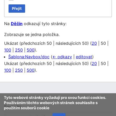
Přejít
Na
Děčín
odkazují tyto stránky:
Zobrazuje se jedna položka.
Ukázat (
předchozích 50
|
následujících 50
) (
20
|
50
|
100
|
250
|
500
).
Šablona:Navbox/doc
(
← odkazy
|
editovat
)
Ukázat (
předchozích 50
|
následujících 50
) (
20
|
50
|
100
|
250
|
500
).
Tyto webové stránky vyžadují pro svou funkci cookies.
Používáním těchto webových stránek souhlasíte s
Enviwiki
použitím souborů cookie