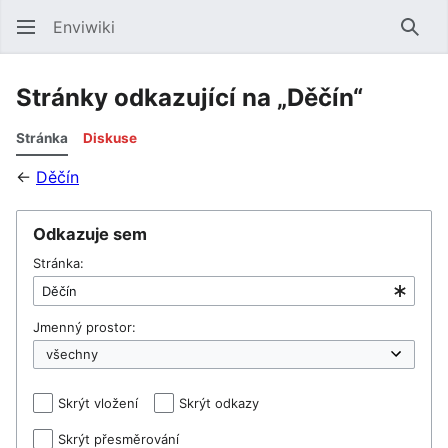
Enviwiki
Hled
Stránky odkazující na „Děčín“
Stránka
Diskuse
←
Děčín
Odkazuje sem
Stránka:
Jmenný prostor:
Skrýt vložení
Skrýt odkazy
Skrýt přesměrování