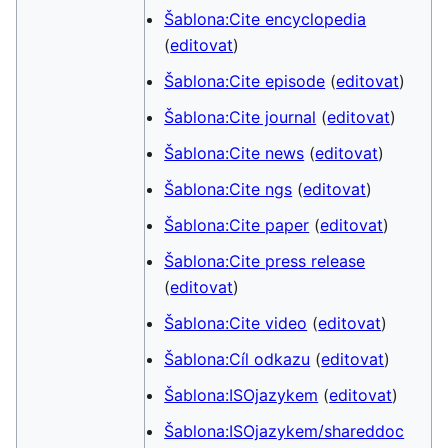
Šablona:Cite encyclopedia
(
editovat
)
Šablona:Cite episode
(
editovat
)
Šablona:Cite journal
(
editovat
)
Šablona:Cite news
(
editovat
)
Šablona:Cite ngs
(
editovat
)
Šablona:Cite paper
(
editovat
)
Šablona:Cite press release
(
editovat
)
Šablona:Cite video
(
editovat
)
Šablona:Cíl odkazu
(
editovat
)
Šablona:ISOjazykem
(
editovat
)
Šablona:ISOjazykem/shareddoc