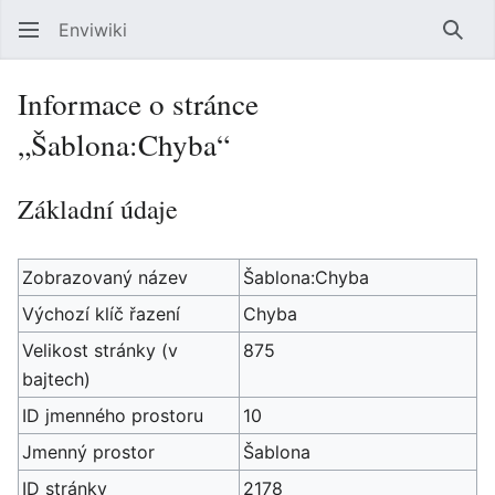
Enviwiki
Hled
Informace o stránce
„Šablona:Chyba“
Základní údaje
Zobrazovaný název
Šablona:Chyba
Výchozí klíč řazení
Chyba
Velikost stránky (v
875
bajtech)
ID jmenného prostoru
10
Jmenný prostor
Šablona
ID stránky
2178