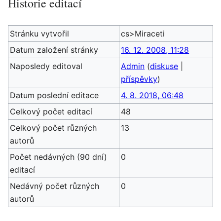
Historie editací
Stránku vytvořil
cs>Miraceti
Datum založení stránky
16. 12. 2008, 11:28
Naposledy editoval
Admin
(
diskuse
|
příspěvky
)
Datum poslední editace
4. 8. 2018, 06:48
Celkový počet editací
48
Celkový počet různých
13
autorů
Počet nedávných (90 dní)
0
editací
Nedávný počet různých
0
autorů