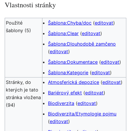
Vlastnosti stránky
Použité
Šablona:Chyba/doc
(
editovat
)
šablony (5)
Šablona:Clear
(
editovat
)
Šablona:Dlouhodobě zamčeno
(
editovat
)
Šablona:Dokumentace
(
editovat
)
Šablona:Kategorie
(
editovat
)
Stránky, do
Atmosferická depozice
(
editovat
)
kterých je tato
Bariérový efekt
(
editovat
)
stránka vložena
Biodiverzita
(
editovat
)
(94)
Biodiverzita/Etymologie pojmu
(
editovat
)