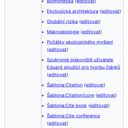
Biomimetika
(
editovat
)
Ekologická architektura
(
editovat
)
Globální rizika
(
editovat
)
Makroekologie
(
editovat
)
Počátky ekologického myšlení
(
editovat
)
Soukromé pískoviště uživatele
Eduard sloužící pro tvorbu článků
(
editovat
)
Šablona:Citation
(
editovat
)
Šablona:Citation/core
(
editovat
)
Šablona:Cite book
(
editovat
)
Šablona:Cite conference
(
editovat
)