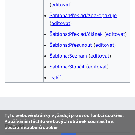
(
editovat
)
Šablona:Překlad/zda-opakuje
(
editovat
)
Šablona:Překlad/článek
(
editovat
)
Šablona:Přesunout
(
editovat
)
Šablona:Seznam
(
editovat
)
Šablona:Sloučit
(
editovat
)
Další...
Tyto webové stránky vyžadují pro svou funkci cookies.
Používáním těchto webových stránek souhlasíte s
Enviwiki
použitím souborů cookie