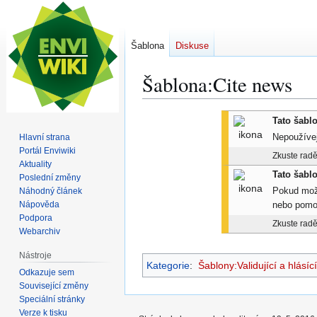
Šablona
Diskuse
Šablona
:
Cite news
Skočit
Skočit
Tato šabl
na
na
Hlavní strana
Nepoužívej
navigaci
vyhledávání
Portál Enviwiki
Zkuste radě
Aktuality
Tato šabl
Poslední změny
Náhodný článek
Pokud možn
Nápověda
nebo pom
Podpora
Zkuste radě
Webarchiv
Nástroje
Kategorie
:
Šablony:Validující a hlásíc
Odkazuje sem
Související změny
Speciální stránky
Verze k tisku