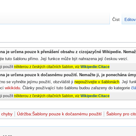
Číst
Editov
ona je určena pouze k přenášení obsahu z cizojazyčné Wikipedie. Nemaž
te tuto šablonu přímo. Její funkce může být nahrazena její českou verzí.
ji použít
některou z českých citačních šablon, viz
Wikipedie:Citace
ona je určena pouze k dočasnému použití. Nemažte ji, je ponechána úmy
o se vyhněte jejímu použití, obzvláště ji
nepoužívejte v šablonách
. Její fu
ocí
wikikódu
. Články používající tuto šablonu budou zařazeny do kategorie
čl
ji použít
některou z českých citačních šablon, viz
Wikipedie:Citace
í chyby
Údržba:Šablony pouze k dočasnému použití
Šablony pro cit