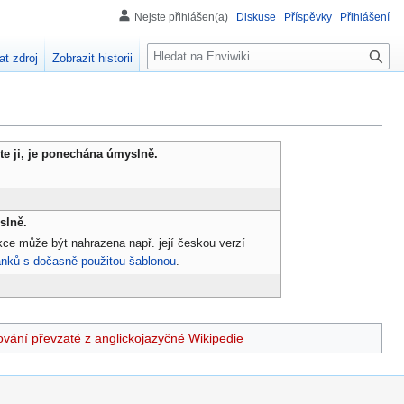
Nejste přihlášen(a)
Diskuse
Příspěvky
Přihlášení
H
at zdroj
Zobrazit historii
l
e
d
á
n
te ji, je ponechána úmyslně.
í
slně.
nkce může být nahrazena např. její českou verzí
ánků s dočasně použitou šablonou
.
ování převzaté z anglickojazyčné Wikipedie