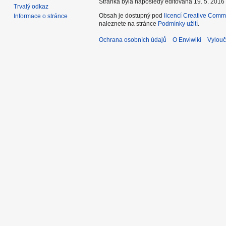
Stránka byla naposledy editována 19. 5. 2016 
Trvalý odkaz
Obsah je dostupný pod
licencí Creative Comm
Informace o stránce
naleznete na stránce
Podmínky užití
.
Ochrana osobních údajů
O Enviwiki
Vylouč