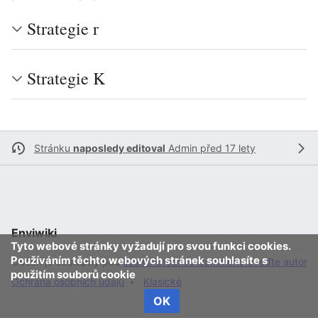
Strategie r
Strategie K
Stránku
naposledy editoval
Admin
před 17 lety
Enviwiki
Tyto webové stránky vyžadují pro svou funkci cookies.
Používáním těchto webových stránek souhlasíte s
Obsah je dostupný pod
licencí Creative Commons Uveďte autora 
použitím souborů cookie
Ochrana osobních údajů
Klasické
OK