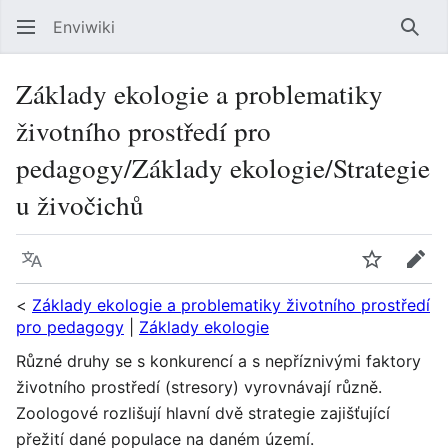
Enviwiki
Hled
Základy ekologie a problematiky
životního prostředí pro
pedagogy/Základy ekologie/Strategie
u živočichů
Jazyk
Sledovat
Edit
<
Základy ekologie a problematiky životního prostředí
pro pedagogy
|
Základy ekologie
Různé druhy se s konkurencí a s nepříznivými faktory
životního prostředí (stresory) vyrovnávají různě.
Zoologové rozlišují hlavní dvě strategie zajišťující
přežití dané populace na daném území.