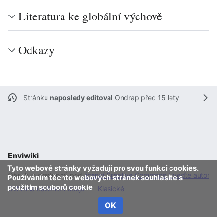
Literatura ke globální výchově
Odkazy
Stránku
naposledy editoval
Ondrap
před 15 lety
Enviwiki
Tyto webové stránky vyžadují pro svou funkci cookies.
Obsah je dostupný pod
licencí Creative Commons Uveďte autora 
Používáním těchto webových stránek souhlasíte s
použitím souborů cookie
Ochrana osobních údajů
Klasické
OK