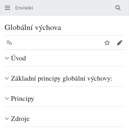
Enviwiki
Hled
Globální výchova
Jazyk
Sledovat
Edit
Úvod
Základní principy globální výchovy:
Principy
Zdroje