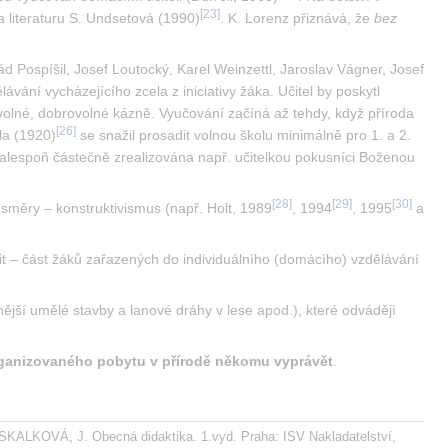
[
23
]
 literaturu S. Undsetová (1990)
. K. Lorenz přiznává, že 
bez 
d Pospíšil, Josef Loutocký, Karel Weinzettl, Jaroslav Vágner, Josef 
ávání vycházejícího zcela z iniciativy žáka. Učitel by poskytl 
olné, dobrovolné kázně. Vyučování začíná až tehdy, když příroda 
[
26
]
hla (1920)
 se snažil prosadit volnou školu minimálně pro 1. a 2. 
y alespoň částečně zrealizována např. učitelkou pokusníci Boženou 
[
28
]
[
29
]
[
30
]
směry – konstruktivismus (např. Holt, 1989
, 1994
, 1995
 a 
it – část žáků zařazených do individuálního (domácího) vzdělávání 
ší umělé stavby a lanové dráhy v lese apod.), které odvádějí 
organizovaného pobytu v přírodě někomu vyprávět
.
SKALKOVÁ, J. Obecná didaktika. 1.vyd. Praha: ISV Nakladatelství, 