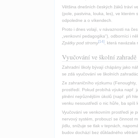
Většina dnešních českých žáků tráví ve
(pole, pastvina, louka, les), ve které
odpoledne a o víkendech.
Proto i dnes volají, v návaznosti na č
[
14
]
Zpátky pod stromy
, která navázala
Vyučování ve školní zahradě
Zahradní školy bývají chápány jako náh
se zdá vyučování ve školních zahradách
Ze zahraničního výzkumu (Fenoughty,
prostředí. Pokud probíhá výuka např. ja
plnění nejrůznějším úkolů (např. při hl
venku nesoustředí o nic hůře, ba spíš 
Vyučování ve venkovním prostředí je p
nervový systém, probouzí se činnost moz
jídlu, snižuje se tlak v tepnách, napom
budov dochází bez důkladného větrání