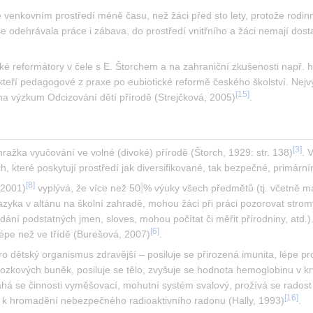
 venkovním prostředí méně času, než žáci před sto lety, protože rodinný
m se odehrávala práce i zábava, do prostředí vnitřního a žáci nemají do
eské reformátory v čele s E. Štorchem a na zahraniční zkušenosti např. 
[
15
]
 na výzkum Odcizování dětí přírodě (Strejčková, 2005)
.
[
3
]
ražka vyučování ve volné (divoké) přírodě (Štorch, 1929: str. 138)
. 
, které poskytují prostředí jak diversifikované, tak bezpečné, primární
[
8
]
 2001)
 vyplývá, že více než 50
% výuky všech předmětů (tj. včetně m
zyka v altánu na školní zahradě, mohou žáci při práci pozorovat stromy
edání podstatných jmen, sloves, mohou počítat či měřit přírodniny, atd.
[
6
]
lépe než ve třídě (Burešová, 2007)
.
ro dětský organismus zdravější – posiluje se přirozená imunita, lépe 
kových buněk, posiluje se tělo, zvyšuje se hodnota hemoglobinu v krvi, 
áhá se činnosti vyměšovací, mohutní systém svalový, prožívá se radost z
[
16
]
 k hromadění nebezpečného radioaktivního radonu (Hally, 1993)
.