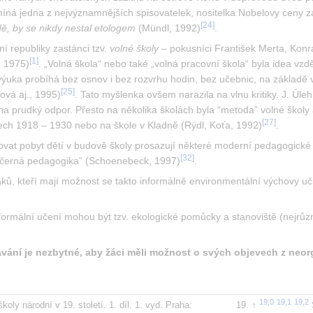
íná jedna z nejvýznamnějších spisovatelek, nositelka Nobelovy ceny za
[
24
]
dě, by se nikdy nestal etologem
 (Mündl, 1992)
.
í republiky zastánci tzv. 
volné školy
 – pokusníci František Merta, Konrá
[
1
]
, 1975)
. „Volná škola“ nebo také „volná pracovní škola“ byla idea vzděl
ýuka probíhá bez osnov i bez rozvrhu hodin, bez učebnic, na základě v
[
25
]
ová aj., 1995)
. Tato myšlenka ovšem narazila na vlnu kritiky. J. Úle
gů na prudký odpor. Přesto na několika školách byla “metoda” volné škol
[
27
]
tech 1918 – 1930 nebo na škole v Kladně (Rýdl, Koťa, 1992)
.
ovat pobyt dětí v budově školy prosazují některé moderní pedagogické 
[
32
]
“černá pedagogika” (Schoenebeck, 1997)
.
ků, kteří mají možnost se takto informálně environmentální výchovy uč
mální učení mohou být tzv. ekologické pomůcky a stanoviště (nejrůzněj
.
lávání je nezbytné, aby žáci měli možnost o svých objevech z ne
ly národní v 19. století. 1. díl. 1. vyd. Praha: 