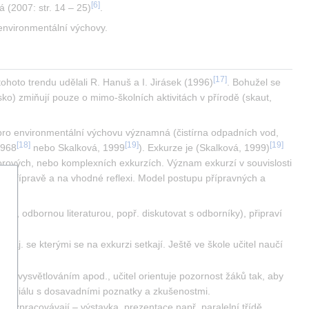
[
6
]
á (2007: str. 14 – 25)
.
 environmentální výchovy.
[
17
]
tohoto trendu udělali R. Hanuš a I. Jirásek (1996)
. Bohužel se 
o) zmiňují pouze o mimo-školních aktivitách v přírodě (skaut, 
pro environmentální výchovu významná (čistírna odpadních vod, 
[
18
]
[
19
]
[
19
]
1968
 nebo Skalková, 1999
). Exkurze je (Skalková, 1999)
rových, nebo komplexních exkurzích. Význam exkurzí v souvislosti 
é přípravě a na vhodné reflexi. Model postupu přípravných a 
rze, odbornou literaturou, popř. diskutovat s odborníky), připraví 
 aj. se kterými se na exkurzi setkají. Ještě ve škole učitel naučí 
, vysvětlováním apod., učitel orientuje pozornost žáků tak, aby 
 materiálu s dosavadními poznatky a zkušenostmi.
l zpracovávají – výstavka, prezentace např. paralelní třídě, 