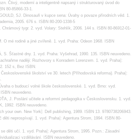
zn. Čtivý, moderní a inteligentně napsaný i strukturovaný úvod do 
BN 80-85866-33-1.
GOULD, SJ. Dinosauři v kupce sena: Úvahy o povaze přírodních věd. 1. 
ademia, 2005. 676 s. ISBN 80-200-1338-5
Chrámový tygr. 2. vyd. Volary: Stehlík, 2006. 144 s. ISBN 80-86912-01-
O mé rodině a jiné zvířeně. 1. vyd. Praha: Odeon 1968. ISBN 
. Šťastné dny. 1. vyd. Praha: Vyšehrad, 1990. 135. ISBN neuvedeno.
achraňme naději: Rozhovory s Konradem Lorenzem. 1. vyd. Praha
: 
2. 152 s, Bez ISBN.
eskoslovenské školství ve 30. letech (Příhodovská reforma). Praha
: 
.
vaha o budoucí volné škole československé. 1. vyd. Brno: vyd. 
. ISBN neuvedeno.
ŤA, J. Poslání učitele a reformní pedagogika v Československu. 1. vyd. 
K, 1992. ISBN neuvedeno.
ch your own. New York
: Dell publishing, 1989. ISBN 13. 9780738206943.
 děti neprospívají. 1. vyd. Praha
: Agentura Strom, 1994. ISBN 80-
se děti učí. 1. vyd. Praha
: Agentura Strom, 1995. Pozn.: Zásadní 
dividualizaci vzdělávání. ISBN neuvedeno.