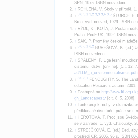
SPN, 1975. ISBN neuvedeno.
ROHLENA, V. Školy v přírodě. 1.
ŠTORCH, E. Dě
Brno: vyd. neuved, 1929. ISBN ne
RÝDL, K., KOŤA, J. Poslání učite
Praha: PedF UK, 1992. ISBN neuv
SAK, P. Proměny české mládeže. 
BUREŠOVÁ, K. (ed.) Učí
ISBN neuvedeno.
SPÁLENÝ, P. Liga lesní moudrosti
čistému lidství. [on-line]. [Cit. 12.
ad/LLM_a_environmentalismus.pdf
FENOUGHTY, S. The Landsc
education Research. autumn 2001. v
Dostupné na 
http://www.ltl.org.uk
gh_Landscapes
 [cit. 8. 5. 2008].
Tento projekt nebyl v okamžiku ps
předkládané disertační práce se s 
HEROTOVÁ, T. Proč jsou Švédové 
se v zahradě. 1. vyd. Chaloupky, 2
STREJČKOVÁ, E. [ed.] Děti, aby by
prostředí ČR, 2005. 96 s. ISBN 80-