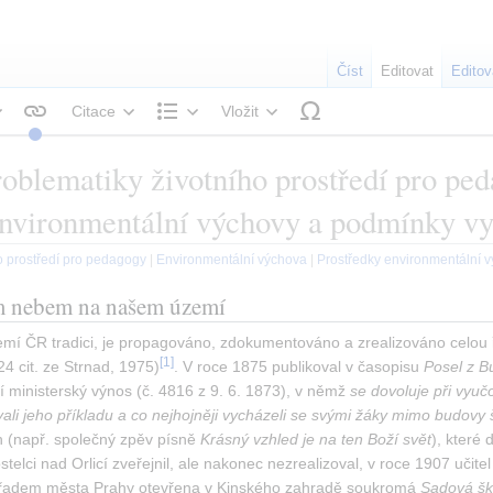
Číst
Editovat
Editov
Citace
Vložit
tyl textu
Struktura
roblematiky životního prostředí pro p
environmentální výchovy a podmínky vy
o prostředí pro pedagogy
|
Environmentální výchova
|
Prostředky environmentální 
ým nebem na našem území
 ČR tradici, je propagováno, zdokumentováno a zrealizováno celou řa
[
1
]
24 cit. ze Strnad, 1975)
. V roce 1875 publikoval v časopisu 
Posel z B
ministerský výnos (č. 4816 z 9. 6. 1873), v němž 
se dovoluje při vyuč
ali jeho příkladu a co nejhojněji vycházeli se svými žáky mimo budovy 
 (např. společný zpěv písně 
Krásný vzhled je na ten Boží svět
), které 
ostelci nad Orlicí zveřejnil, ale nakonec nezrealizoval, v roce 1907 uči
úřadem města Prahy otevřena v Kinského zahradě soukromá 
Sadová šk