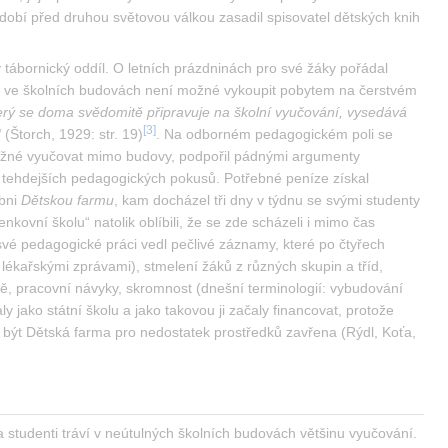
bí před druhou světovou válkou zasadil spisovatel dětských knih 
ý tábornický oddíl. O letních prázdninách pro své žáky pořádal 
ený ve školních budovách není možné vykoupit pobytem na čerstvém 
terý se doma svědomitě připravuje na školní vyučování, vysedává 
[
3
]
“
 (Štorch, 1929: str. 19)
. Na odborném pedagogickém poli se 
 možné vyučovat mimo budovy, podpořil pádnými argumenty 
 tehdejších pedagogických pokusů. Potřebné peníze získal 
bni 
Dětskou farmu
, kam docházel tři dny v týdnu se svými studenty 
ovní školu“ natolik oblíbili, že se zde scházeli i mimo čas 
o své pedagogické práci vedl pečlivé záznamy, které po čtyřech 
lékařskými zprávami), stmelení žáků z různých skupin a tříd, 
ně, pracovní návyky, skromnost (dnešní terminologií: vybudování 
ako státní školu a jako takovou ji začaly financovat, protože 
být Dětská farma pro nedostatek prostředků zavřena (Rýdl, Koťa, 
 studenti tráví v neútulných školních budovách většinu vyučování. 