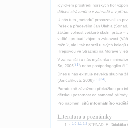
idylickém prostředí norských hor vzpom
dětství stráveného v zahradě a v příro
U nás tuto „metodu“ prosazovali za prvn
Pešek a především Jan Úlehla (Strnad
žákům volnost veškeré školní práce – v
v dítěti probudí zájem a zvídavost (Váň
ročník, ale i tak narazil u svých kole
Hrejsovou ve Strážnici na Moravě v le
V zahraničí i u nás myšlenku minimaliz
[
31
]
So, 2005
) nebo postpedagogika či 
Dnes u nás existuje nevelká skupina žá
[
33
]
[
34
]
(Jančaříková, 2008)
.
Paradoxně závažnou překážkou pro infor
dětskou pozornost od samotné přírody
Pro naplnění 
cílů informálního vzdě
Literatura a poznámky
STRNAD, E. Didaktika ško