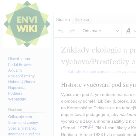
Stránka
Diskuse
Odstavec
S
Základy ekologie a p
výchova/Prostředky 
Hlavní strana
Portál Enviwiki
Aktuality
<
Základy ekologie a problematiky životníh
Poslední změny
Skočit
Skočit
Náhodný článek
Historie vyučování pod šir
Nápověda
na
na
Podpora
Vyučování pod širým nebem má na území
navigaci
vyhledávání
Webarchiv
olomoucký učitel I. Libíček (Libíček, 19
na Komenského Didaktiku a na tehdejší 
Nástroje
doporučoval pedagogům, aby 
následov
Odkazuje sem
vycházky s žáky a mnohé zážitky z nich
Související změny
[
1
]
(Strnad, 1975)
. Plán Lesní školy v K
Speciální stránky
Informace o stránce
Rohlena. V roce 1926 byla sociálním 