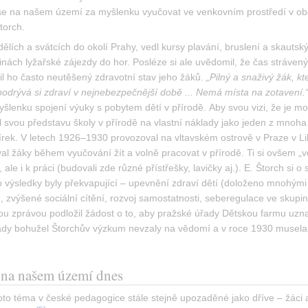
 se na našem území za myšlenku vyučovat ve venkovním prostředí v obdo
torch.
dělích a svátcích do okolí Prahy, vedl kursy plavání, bruslení a skautsk
ninách lyžařské zájezdy do hor. Posléze si ale uvědomil, že čas stráv
il ho často neutěšený zdravotní stav jeho žáků. 
„Pilný a snaživý žák, k
podrývá si zdraví v nejnebezpečnější době ... Nemá místa na zotavení.
myšlenku spojení výuky s pobytem dětí v přírodě. Aby svou vizi, že je
svou představu školy v přírodě na vlastní náklady jako jeden z mnoha
írek. V letech 1926–1930 provozoval na vltavském ostrově v Praze v Li
žáky během vyučování žít a volně pracovat v přírodě. Ti si ovšem „venk
ale i k práci (budovali zde různé přístřešky, lavičky aj.). E. Štorch si 
o výsledky byly překvapující – upevnění zdraví dětí (doloženo mnohými 
, zvýšené sociální cítění, rozvoj samostatnosti, seberegulace ve skupi
 zprávou podložil žádost o to, aby pražské úřady Dětskou farmu uznaly j
řady bohužel Štorchův výzkum nevzaly na vědomí a v roce 1930 musela 
na našem území dnes
toto téma v české pedagogice stále stejně upozaděné jako dříve – žáci a