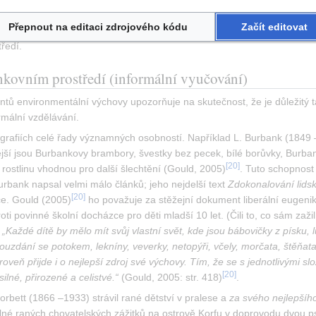
Přepnout na editaci zdrojového kódu
Začít editovat
izovanou výukou environmentální výchovy také společné pozorování (na
ředí.
kovním prostředí (informální vyučování)
tů environmentální výchovy upozorňuje na skutečnost, že je důležitý ta
rmální vzdělávání.
rafiích celé řady významných osobností. Například L. Burbank (1849 – 1
ější jsou Burbankovy brambory, švestky bez pecek, bílé borůvky, Burban
[
20
]
 rostlinu vhodnou pro další šlechtění (Gould, 2005)
. Tuto schopnost
urbank napsal velmi málo článků; jeho nejdelší text 
Zdokonalování lidsk
[
20
]
ce. Gould (2005)
 ho považuje za stěžejní dokument liberální eugenik
i povinné školní docházce pro děti mladší 10 let. (Čili to, co sám zažil
 
„Každé dítě by mělo mít svůj vlastní svět, kde jsou bábovičky z písku, lu
uzdání se potokem, lekníny, veverky, netopýři, včely, morčata, štěňata, 
ároveň přijde i o nejlepší zdroj své výchovy. Tím, že se s jednotlivými s
[
20
]
ilné, přirozené a celistvé.“
 (Gould, 2005: str. 418)
.
orbett (1866 –1933) strávil rané dětství v pralese a 
za svého nejlepšíh
 plné raných chovatelských zážitků na ostrově Korfu v doprovodu dvou p