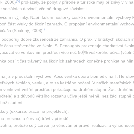
[
5
]
ak, 2000)
 prokázaly, že pobyt v přírodě a turistika mají příznivý vliv n
 sociálních deviací, včetně drogové závislosti.
všem i výjimky. Např. kolem nestorky české environmentální výchovy Kv
spoň část výuky do školní zahrady. O propojení environmentální výchovy
[
7
]
Wičaša (Spálený, 2008)
.
, podporují dobré zkušenosti ze zahraničí. O praxi v britských školách
% času stráveného ve škole. S. Fenoughty prezentuje charitativní školn
vyučovat ve venkovním prostředí více než 50
% veškerého učiva (včetn
nka posílit čas trávený na školních zahradách konečně pronikat na Minis
íná již v předškolní výchově. Absolventka oboru biomedicína T. Heroto
eřských školách, venku, a to za každého počasí. V našich mateřských šk
m venkovní-vnitřní prostředí pokračuje na druhém stupni. Žáci druhého
čitele) a z důvodů většího rozsahu učiva ještě méně, než žáci stupně 
ehož studenti:
koly (exkurze, práce na projektech),
a prosince a června) tráví v přírodě,
května, protože celý červen je věnován přípravě, realizaci a vyhodnoce