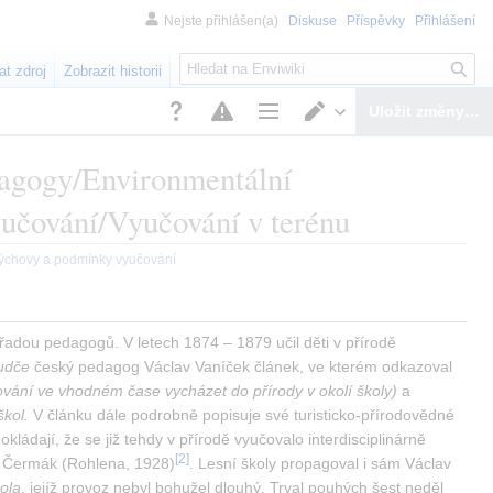
Nejste přihlášen(a)
Diskuse
Příspěvky
Přihlášení
H
at zdroj
Zobrazit historii
l
e
Uložit změny…
d
Možnosti stránky
Přepnout editor
á
edagogy/Environmentální
n
učování/Vyučování v terénu
í
výchovy a podmínky vyučování
dou pedagogů. V letech 1874 – 1879 učil děti v přírodě 
udče
 český pedagog Václav Vaníček článek, ve kterém odkazoval 
ování ve vhodném čase vycházet do přírody v okolí školy)
 a 
škol.
 V článku dále podrobně popisuje své turisticko-přírodovědné 
dokládají, že se již tehdy v přírodě vyučovalo interdisciplinárně 
[
2
]
tel Čermák (Rohlena, 1928)
. Lesní školy propagoval i sám Václav 
ola
, jejíž provoz nebyl bohužel dlouhý. Trval pouhých šest neděl 