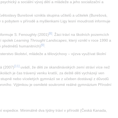
a psychický a sociální vývoj dětí a mládeže a jeho socializační a 
ětoslavy Burešové vznikla skupina učitelů a učitelek (Burešová, 
 s pobytem v přírodě a myšlenkami Ligy lesní moudrosti informuje 
[
8
]
 informuje S. Fenoughty (2001)
. Žáci tráví na školních pozemcích 
í spolek 
Learning Throught Landscapes
, který vznikl v roce 1990 a 
[
9
]
ě předmětů humanitních)
.
terstvo školství, mládeže a tělovýchovy – výzva využívat školní 
[
11
]
vá (2007)
 uvádí, že děti ze skandinávských zemí stráví více než 
olách je čas trávený venku kratší, za deště děti vycházejí ven 
 stupně nebo víceletých gymnázií se z učeben dostávají z důvodů 
prvního. Výjimkou je osmileté soukromé reálné gymnázium Přírodní 
ní expedice. Minimálně dva týdny tráví v přírodě (Česká Kanada, 