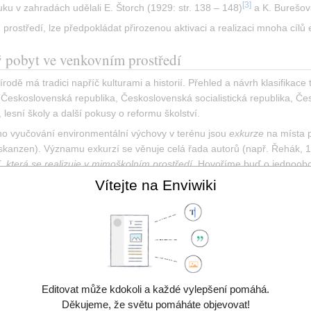
[
3
]
ýuku v zahradách udělali E. Štorch (1929: str. 138 – 148)
 a K. Burešov
ostředí, lze předpokládat přirozenou aktivaci a realizaci mnoha cílů
ý pobyt ve venkovním prostředí
odě má tradici napříč kulturami a historií. Přehled a návrh klasifikace 
(Československá republika, Československá socialistická republika, Česk
 lesní školy a další pokusy o reformu školství.
o vyučování environmentální výchovy v terénu jsou 
exkurze
 na místa 
skanzen). Významu exkurzí se věnuje celá řada autorů (např. Řehák, 
 která se realizuje v mimoškolním prostředí
. Hovoříme buď o jednoobo
 Didaktická účinnost exkurze závisí ovšem na její důkladné a promyšlen
Vítejte na Enviwiki
[
19
]
lkové (1999)
:
inuje cíle exkurze a úkoly pro žáky (tzn. musí se seznámit s místem exku
pracovní listy pro žáky.
eznámí ještě ve škole s plánovanou exkurzí, jejími hlavními přírodninami,
rování/pokusy na exkurzi potřebovat.
árok na metodický postup učitele: metoda demonstrace. Kladením otázek
Editovat může kdokoli a každé vylepšení pomáhá.
esů, vede k jejich analýze, k chápání vztahů a ke spojování názorného
Děkujeme, že světu pomáháte objevovat!
realizována opět ve třídě. Učitel připomene nové poznatky, žáci materiá