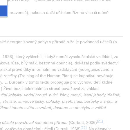
př. mravenců), pokus a další učitelem řízené více či méně 
ké neorganizovaný pobyt v přírodě a že je povinností učitelů (a 
926), který vyšlechtil, i když neměl vysokoškolské vzdělání, za 
kova růže, bílý mák, beztrnné opuncie), dokázal podle svědectví 
 získal právě díky informálnímu vzdělávání (neorganizovaném 
é rostliny
 (Training of the Human Plant) se kupodivu nevěnuje 
y. L. Burbank v tomto textu propaguje pro výchovu dětí klidné 
.) Život bez intelektuálních stresů považoval za základ 
ční kobylky, vodní brouci, pulci, žáby, motýli, lesní jahody, třešně, 
strniště, smrkové šišky, oblázky, písek, hadi, borůvky a sršni; a 
ložkami tohoto světa seznámí, dostane se do styku s vnitřní 
[
21
]
o učitele považoval samotnou přírodu
 (Corbett, 2006)
. 
[
22
]
sů vyučován domácími učiteli (Durrell, 1968)
. Na dětství v 