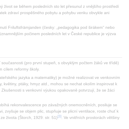
 život se během posledních sto let přesunul z vnějšího prostředí 
statek zdraví prospěšného pobytu a pohybu venku obvykle ani 
hnutí Friluftsfrämjanden (česky: „pedagogika pod širákem“ nebo 
„venkovní pedagogika“), odborníci i někteří pedagogové z praxe po eubiotické reformě českého školství. Nejvýznamnějším počinem posledních let v České republice je výzva 
V současnosti (pro první stupeň, s obvyklým počtem žáků ve třídě) 
m cílem reformy školy.
ateřského jazyka a matematiky) je možné realizovat ve venkovním 
, květiny, ptáky, hmyz atd., mohou se nechat okolím inspirovat k 
). Zkušenosti s venkovní výukou opakovaně potvrzují, že se žáci 
probíhá rekonvalescence po závažných onemocněních, posiluje se 
zvyšuje se objem plic, stupňuje se plicní ventilace, roste chuť k 
[
3
]
e života (Štorch, 1929: str. 51)
. Ve vnitřních prostorách většiny 