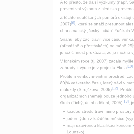
A to přesto, že další výzkumy (např. S
preventivní význam z hlediska prevence
Z těchto neutěšených poměrů existují o
[
6
]
2007)
, které se snaží přesunout ale
charismatický „český indián“ Yučikala 
Snahu, aby žáci trávili více času venku
(převážně o přestávkách) nejméně 25
jehož činnost prokázala, že je možné 
V loňském roce (tj. 2007) začala myšle
[
10
]
zahrady k výuce je v projektu Ekola
.
Problém venkovní-vnitřní prostředí zač
80
% veškerého času, který tráví v mat
[
12
]
málokdy (Strejčková, 2005)
. Problé
organizačních (nemají pouze jednoho u
[
13
]
škola (Tichý, ústní sdělení, 2005)
, j
každou středu tráví mimo prostory š
jeden týden z každého měsíce (vyjm
mají uzavřenou klasifikaci koncem 
Lounsko).