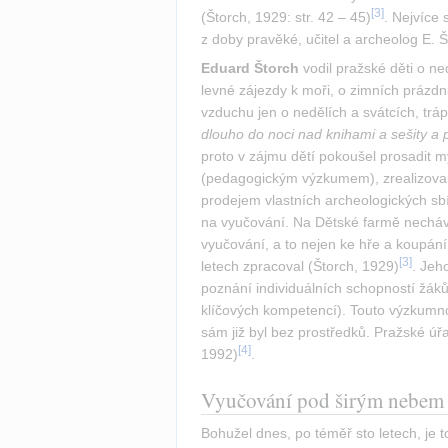
[
3
]
(Štorch, 1929: str. 42 – 45)
. Nejvíce
z doby pravěké, učitel a archeolog E. Š
Eduard Štorch
 vodil pražské děti o ne
levné zájezdy k moři, o zimních prázd
vzduchu jen o nedělích a svátcích, tráp
dlouho do noci nad knihami a sešity a 
proto v zájmu dětí pokoušel prosadit 
(pedagogickým výzkumem), zrealizoval 
prodejem vlastních archeologických sb
na vyučování. Na Dětské farmě nechával 
vyučování, a to nejen ke hře a koupání, 
[
3
]
letech zpracoval (Štorch, 1929)
. Jeh
poznání individuálních schopností žáků
klíčových kompetencí). Touto výzkumnou
sám již byl bez prostředků. Pražské ú
[
4
]
1992)
.
Vyučování pod širým nebem 
Bohužel dnes, po téměř sto letech, je 