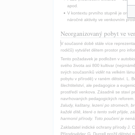
apod.
V kontextu prvního stupně je organ
náročné aktivity ve venkovním prost
Neorganizovaný pobyt ve ven
V současné době stále více reprezentan
rodičů) vytvářet dětem prostor pro info
Tento požadavek je podložen v autobiog
svého života asi 800 kultivar (nejznám
svých současníků 
vidět
 na velkém lánu
pobytu v přírodě) v raném dětství. L. B
šlechtitelství, ale pedagogice a eugeni
prostředí venkova. Zásadně se staví prot
navrhovaných pedagogických reforem.
žaludy, kaštany, lezení po stromech, bro
každé dítě, které o tento svět přijde, z
harmonií přírody. Toto poučení je nenás
Zakladatel indické ochrany přírody J. C
Přírodovědec G. Durrell prožil dětství