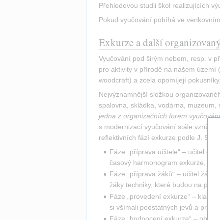
Přehledovou studii škol realizujících v
Pokud vyučování pobíhá ve venkovním pr
Exkurze a další organizovan
Vyučování pod širým nebem, resp. v přír
pro aktivity v přírodě na našem území 
woodcraft) a zcela opomíjejí pokusníky,
Nejvýznamnější složkou organizovanéh
spalovna, skládka, vodárna, muzeum, 
jedna z organizačních forem vyučování,
s modernizací vyučování stále vzrůstá.
reflektivních fází exkurze podle J. Ska
Fáze „příprava učitele“ – učitel def
časový harmonogram exkurze, popř. 
Fáze „příprava žáků“ – učitel žáky s
žáky techniky, které budou na pozo
Fáze „provedení exkurze“ – klade n
si všímali podstatných jevů a proc
Fáze „hodnocení exkurze“ – obvykle 