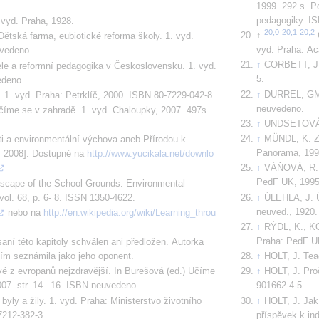
1999. 292 s. Po
pedagogiky. IS
 vyd. Praha, 1928.
tská farma, eubiotické reforma školy. 1. vyd. 
vyd. Praha: Ac
uvedeno.
CORBETT, J. 
le a reformní pedagogika v Československu. 1. vyd. 
5.
edeno.
DURREL, GM. 
1. vyd. Praha: Petrklíč, 2000. ISBN 80-7229-042-8.
neuvedeno.
me se v zahradě. 1. vyd. Chaloupky, 2007. 497s. 
UNDSETOVÁ, S
MÜNDL, K. Z
 a environmentální výchova aneb Přírodou k 
Panorama, 199
 7. 2008]. Dostupné na 
http://www.yucikala.net/downlo
VÁŇOVÁ, R. Č
PedF UK, 1995
ape of the School Grounds. Environmental 
ol. 68, p. 6- 8. ISSN 1350-4622.
ÚLEHLA, J. Ú
neuved., 1920
 nebo na 
http://en.wikipedia.org/wiki/Learning_throu
RÝDL, K., KO
Praha: PedF U
aní této kapitoly schválen ani předložen. Autorka 
ním seznámila jako jeho oponent.
HOLT, J. Tea
z evropanů nejzdravější. In Burešová (ed.) Učíme 
HOLT, J. Proč
007. str. 14 –16. ISBN neuvedeno.
901662-4-5.
ly a žily. 1. vyd. Praha: Ministerstvo životního 
HOLT, J. Jak 
7212-382-3.
příspěvek k in