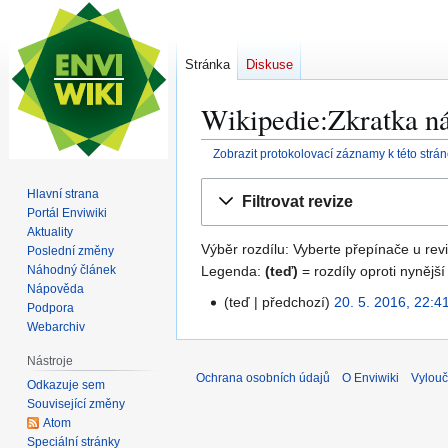
Stránka
Diskuse
Wikipedie:Zkratka ná
Zobrazit protokolovací záznamy k této strá
Skočit
Skočit
Hlavní strana
Filtrovat revize
na
na
Portál Enviwiki
navigaci
vyhledávání
Aktuality
Výběr rozdílu: Vyberte přepínače u revi
Poslední změny
Legenda:
(teď)
= rozdíly oproti nynější
Náhodný článek
Nápověda
teď
předchozí
20. 5. 2016, 22:4
2
Podpora
0
Webarchiv
.
Nástroje
5
Ochrana osobních údajů
O Enviwiki
Vylouč
Odkazuje sem
.
Související změny
2
Atom
0
Speciální stránky