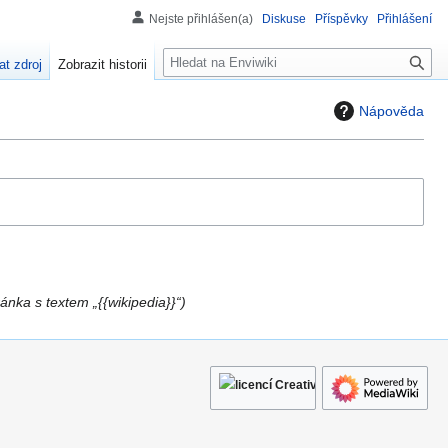
Nejste přihlášen(a)
Diskuse
Příspěvky
Přihlášení
H
at zdroj
Zobrazit historii
l
e
Nápověda
d
á
n
í
ánka s textem „{{wikipedia}}“