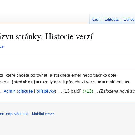
Číst
Editovat
Editov
zvu stránky: Historie verzí
nce
zí, které chcete porovnat, a stiskněte enter nebo tlačítko dole.
 verzi,
(předchozí)
= rozdíly oproti předchozí verzi,
m
= malá editace
1
Admin
diskuse
příspěvky
13 bajtů
+13
Založena nová str
ení odpovědnosti
Mobilní verze