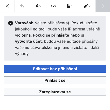
Enviwiki
Hled
Styl
Přepnout
textu
editor
Wikipedie:Rozcestníky
Varování:
Nejste přihlášen(a). Pokud uložíte
jakoukoli editaci, bude vaše IP adresa veřejně
viditelná. Pokud se
přihlásíte
nebo si
Jazyk
Sledovat
Edit
vytvoříte účet
, budou vaše editace připsány
vašemu uživatelskému jménu a získáte i další
Informace o tomto tématu lze nalézt také v článku
výhody.
Wikipedie:Rozcestníky
na
české Wikipedii
.
Editovat bez přihlášení
Stránku
naposledy editoval
Admin
před 10 lety
Přihlásit se
Zaregistrovat se
Enviwiki