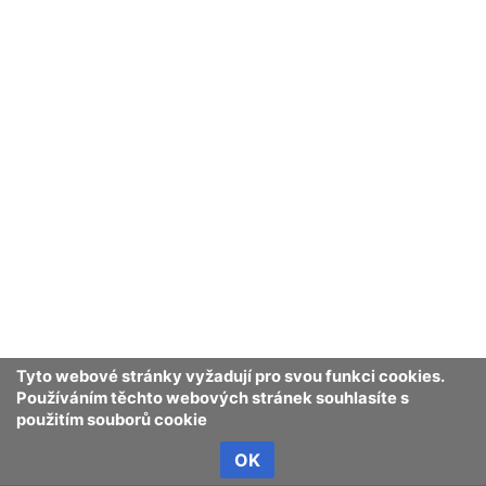
Obsah je dostupný pod
licencí Creative Commons Uveďte autora 
Ochrana osobních údajů
Klasické
Tyto webové stránky vyžadují pro svou funkci cookies.
Používáním těchto webových stránek souhlasíte s
použitím souborů cookie
OK