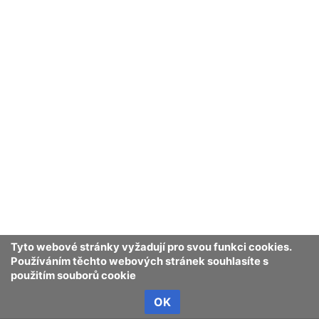
Obsah je dostupný pod
licencí Creative Commons Uveďte autora 
Ochrana osobních údajů
Klasické
Tyto webové stránky vyžadují pro svou funkci cookies.
Používáním těchto webových stránek souhlasíte s
použitím souborů cookie
OK