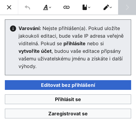
Enviwiki
Hled
Styl
Přepnout
textu
editor
Wikipedie:Pojmenování kategorií
Varování:
Nejste přihlášen(a). Pokud uložíte
jakoukoli editaci, bude vaše IP adresa veřejně
viditelná. Pokud se
přihlásíte
nebo si
Jazyk
Sledovat
Edit
vytvoříte účet
, budou vaše editace připsány
vašemu uživatelskému jménu a získáte i další
Informace o tomto tématu lze nalézt také v článku
výhody.
Wikipedie:Pojmenování kategorií
na
české Wikipedii
.
Editovat bez přihlášení
Stránku
naposledy editoval
Admin
před 10 lety
Přihlásit se
Zaregistrovat se
Enviwiki