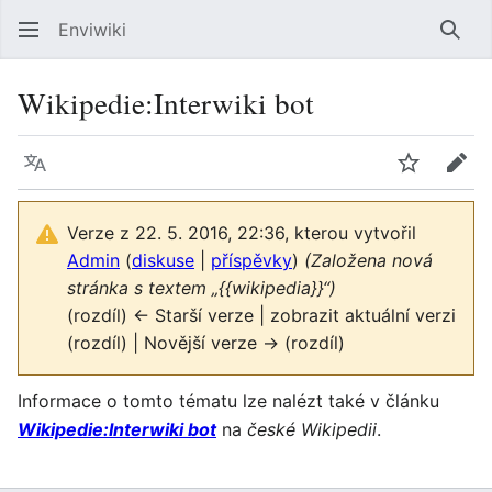
Enviwiki
Hled
Wikipedie:Interwiki bot
Jazyk
Sledovat
Edit
Verze z 22. 5. 2016, 22:36, kterou vytvořil
Admin
(
diskuse
|
příspěvky
)
(Založena nová
stránka s textem „{{wikipedia}}“)
(rozdíl) ← Starší verze | zobrazit aktuální verzi
(rozdíl) | Novější verze → (rozdíl)
Informace o tomto tématu lze nalézt také v článku
Wikipedie:Interwiki bot
na
české Wikipedii
.