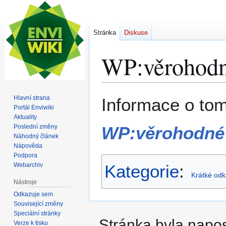
Stránka
Diskuse
WP:věrohodn
Skočit
Skočit
Hlavní strana
Informace o tom
na
na
Portál Enviwiki
Aktuality
navigaci
vyhledávání
Poslední změny
WP:věrohodné 
Náhodný článek
Nápověda
Podpora
Webarchiv
Kategorie
:
Krátké odk
Nástroje
Odkazuje sem
Související změny
Speciální stránky
Stránka byla napos
Verze k tisku