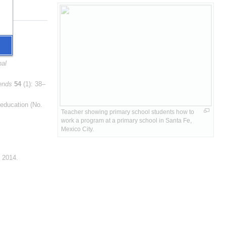
al 
ends
54
 (1): 38–
education (No. 
Teacher showing primary school students how to 
work a program at a primary school in Santa Fe, 
Mexico City.
, 2014.