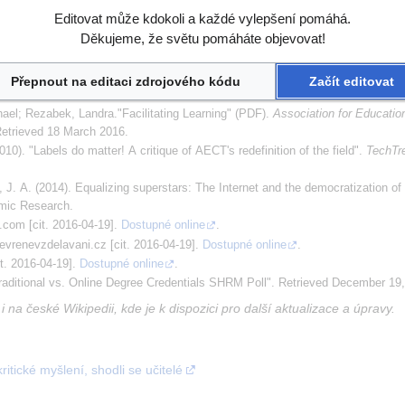
Editovat může kdokoli a každé vylepšení pomáhá.
Děkujeme, že světu pomáháte objevovat!
aké v článku
Educational technology
na
anglické Wikipedii
.
Přepnout na editaci zdrojového kódu
Začít editovat
el; Rezabek, Landra."Facilitating Learning" (PDF). 
Association for Education
Retrieved 18 March 2016.
10). "Labels do matter! A critique of AECT's redefinition of the field". 
TechTr
 J. A. (2014). Equalizing superstars: The Internet and the democratization of 
mic Research.
l.com [cit. 2016-04-19].
Dostupné online
.
tevrenevzdelavani.cz [cit. 2016-04-19].
Dostupné online
.
it. 2016-04-19].
Dostupné online
.
Traditional vs. Online Degree Credentials SHRM Poll". Retrieved December 19
i na české Wikipedii, kde je k dispozici pro další aktualizace a úpravy.
kritické myšlení, shodli se učitelé