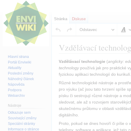
Stránka
Diskuse
Odstavec
S
Vzdělávací technolog
Hlavní strana
Skočit
Skočit
Vzdělávací technologie
 (
anglicky: ed
Portál Enviwiki
na
na
technology
 používá jak pro praktické v
Aktuality
Poslední změny
navigaci
vyhledávání
fyzickou aplikaci technologií do kurikulí
Náhodný článek
Různé technologické nástroje a prostře
Nápověda
pro výuku (ač jsou tato tvrzení spíše s
Podpora
písku či sestrojují různé nástroje a mo
Webarchiv
sledovat, ale až s rozvojem starověkýc
Nástroje
skutečnému průlomu v oblasti vzděláván
Odkazuje sem
digitálního.
Související změny
Proto, pokud se dnes hovoří či píše o vz
Speciální stránky
Informace o stránce
telefony, software a aplikace, jež tato 