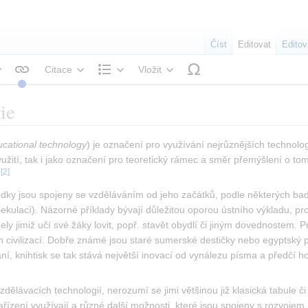
Číst
Editovat
Editov
Citace
Vložit
tyl textu
Struktura
ie
ucational technology
) je označení pro využívání nejrůznějších technolog
yužití, tak i jako označení pro teoretický rámec a směr přemýšlení o to
[
2
]
.
dky jsou spojeny se vzděláváním od jeho začátků, podle některých badat
pekulací). Názorné příklady bývají důležitou oporou ústního výkladu, prot
dely jimiž učí své žáky lovit, popř. stavět obydlí či jiným dovednostem
h civilizací. Dobře známé jsou staré sumerské destičky nebo egyptský 
í, knihtisk se tak stává největší inovací od vynálezu písma a předčí 
dělávacích technologií, nerozumí se jimi většinou již klasická tabule či 
zařízení využívají a různé další možnosti, které jsou spojeny s rozvojem 