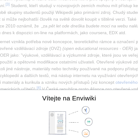
[
3
]
ní.
 Studenti, kteří studují v rozvojových zemích mohou mít přístup k
ě skupiny studentů použijí Wikipedii jako primární zdroj. Chudý studen
ž si může nejbohatší člověk na světě dovolit koupit v tištěné verzi. Také
oce 2010 oznámil, že  „za 
pět let ode dneška budete moci na webu nalé
 dnes k dispozici on-line na platformách, jako coursera, EDX atd.
ternet vznikla potřeba nové koncepce, teoretického rámce a označení pro
evřené vzdělávací zdroje (OVZ) 
(open educational resources - OER)
 j
 OER jako: "výukové, vzdělávací a výzkumné zdroje, které jsou ve veřej
é použití a opětovné modifikace ostatními uživateli. Otevřené výukové zdr
ékoli jiné nástroje, materiály nebo techniky používané na podporu přís
ncyklopedií a dalších textů, má nástup internetu na využívání otevřenýc
í materiály a kurikula a vzniku nových přístupů (viz koncept 
otevřeného
[
4
]
amerických učitelů).
 V České republice proto Aliance pro otevřené vzd
vedené 
konkrétní příklady, jak pomůže otevřené vzdělávání žákům či stud
Vítejte na Enviwiki
ací se diskutovalo již v souvislosti s nástupem technologií jako je rádi
S nástupem internetu se situace ovšem mění a na stávající instituce je
oskytuje výhodu na trhu práce, ukazuje se ovšem, že již přestává být 
[
7
]
ný získal diplom na klasické univerzitě či formou online vzdělávání.