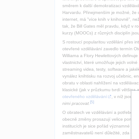
směrem k další demokratizaci vzdělává
Harvardu. Přinejmenším je možné, že ob
internet, má "více knih v knihovně", ne
tak, že Bill Gates měl pravdu, když v r
kurzy (MOOCs) z různých disciplín jsou
S rostoucí popularitou vzdělání přes in
otevřené vzdělávání zavedlo termín Ot
Williama a Flory Hewlettových definuje
vlastnictví, které umožňuje jejich voln
streaming videa, testy, software a jak
vynález knihtisku na rozvoj učebnic, e
obratu v oblasti nahlížení na vzdělávac
klasické (jak v průzkumu tvrdí většina 
otevřeného vzdělávání
, v níž jsou u
[
5
]
nimi pracovat.
O obratech ve vzdělávání a potřebě inov
obecně změny prosazují velice pomalu. 
institucích je sice pořád významné a p
zaměstnavatelů není důležité, zda dotyč