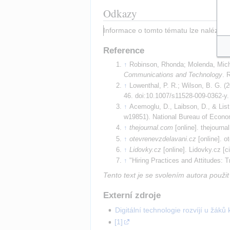
Odkazy
Informace o tomto tématu lze nalézt t
Reference
Robinson, Rhonda; Molenda, Micha
Communications and Technology
. 
Lowenthal, P. R.; Wilson, B. G. (20
46. doi:10.1007/s11528-009-0362-y.
Acemoglu, D., Laibson, D., & List,
w19851). National Bureau of Econo
thejournal.com
[online]. thejourna
otevrenevzdelavani.cz
[online]. o
Lidovky.cz
[online]. Lidovky.cz [c
"Hiring Practices and Attitudes: 
Tento text je se svolením autora použit 
Externí zdroje
Digitální technologie rozvíjí u žáků 