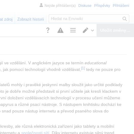
Nejste přihlášen(a)
Diskuse
Příspěvky
Přihlášení
H
at zdroj
Zobrazit historii
l
e
Uložit změny…
d
Možnosti stránky
Přepnout editor
á
n
í
ií ve vzdělání. V anglickém jazyce se termín 
educational 
[
1
]
m, jak pomocí technologií vhodně vzdělávat,
 tedy ne pouze pro 
elů mohly i pravěké jeskynní malby sloužit jako určité podklady 
o je dobře možné představit si první učitele jak kreslí klackem v 
. První doložení vzdělávacích technologií v procesu učení můžeme 
papyrus a různé psací nástroje. S nástupem knihtisku dochází ke 
ho snad pouze nástup internetu a převod psaného slova do 
kresby, ale různá elektronická zařízení jako tablety a mobilní 
internetu a 
společnosti sítí
. Díky internetu existuje silný trend 