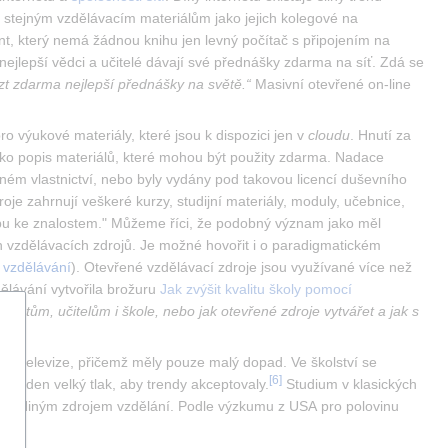
e stejným vzdělávacím materiálům jako jejich kolegové na 
t, který nemá žádnou knihu jen levný počítač s připojením na 
 nejlepší vědci a učitelé dávají své přednášky zdarma na síť. Zdá se 
zt zdarma nejlepší přednášky na světě.“
 Masivní otevřené on-line 
 výukové materiály, které jsou k dispozici jen v 
cloudu
. Hnutí za 
ako popis materiálů, které mohou být použity zdarma. Nadace 
ném vlastnictví, nebo byly vydány pod takovou licencí duševního 
oje zahrnují veškeré kurzy, studijní materiály, moduly, učebnice, 
tupu ke znalostem." Můžeme říci, že podobný význam jako měl 
h vzdělávacích zdrojů. Je možné hovořit i o paradigmatickém 
 vzdělávání
). Otevřené vzdělávací zdroje jsou využívané více než 
ělávání vytvořila brožuru 
Jak zvýšit kvalitu školy pomocí 
entům, učitelům i škole, nebo jak otevřené zdroje vytvářet a jak s 
o či televize, přičemž měly pouze malý dopad. Ve školství se 
[
6
]
 kladen velký tlak, aby trendy akceptovaly.
 Studium v klasických 
tím jediným zdrojem vzdělání. Podle výzkumu z USA pro polovinu 