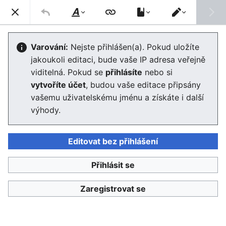
Enviwiki
Hled
Styl
Přepnout
textu
editor
Tekutá modernita
Varování:
Nejste přihlášen(a). Pokud uložíte
jakoukoli editaci, bude vaše IP adresa veřejně
Editor se nyní načte. Pokud tuto zprávu stále vidíte po
viditelná. Pokud se
přihlásíte
nebo si
několika sekundách, prosím
obnovte stránku
.
vytvoříte účet
, budou vaše editace připsány
vašemu uživatelskému jménu a získáte i další
výhody.
Editovat bez přihlášení
Enviwiki
Přihlásit se
Ochrana osobních údajů
Klasické
Zaregistrovat se