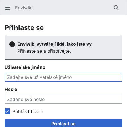
Enviwiki
Hled
Přihlaste se
Enviwiki vytvářejí lidé, jako jste vy.
Přihlaste se a přispívejte.
Uživatelské jméno
Heslo
Přihlásit trvale
Přihlásit se