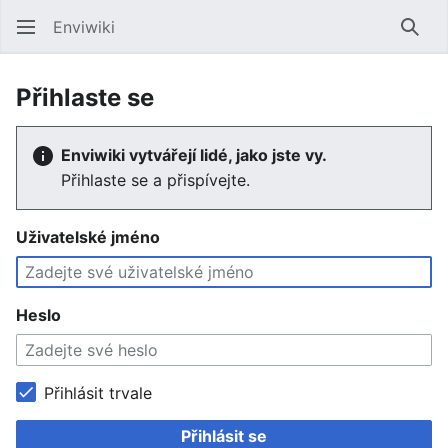
Enviwiki
Hled
Přihlaste se
Enviwiki vytvářejí lidé, jako jste vy.
Přihlaste se a přispívejte.
Uživatelské jméno
Heslo
Přihlásit trvale
Přihlásit se