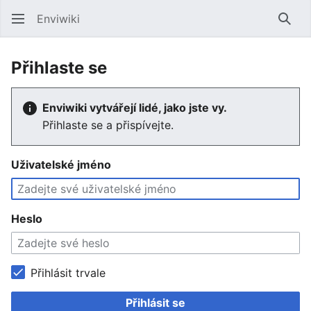
Enviwiki
Hled
Přihlaste se
Enviwiki vytvářejí lidé, jako jste vy.
Přihlaste se a přispívejte.
Uživatelské jméno
Heslo
Přihlásit trvale
Přihlásit se