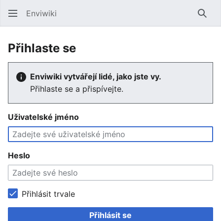
Enviwiki
Hled
Přihlaste se
Enviwiki vytvářejí lidé, jako jste vy.
Přihlaste se a přispívejte.
Uživatelské jméno
Heslo
Přihlásit trvale
Přihlásit se