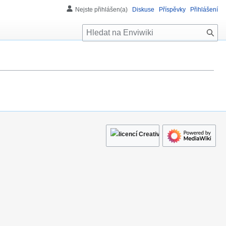
Nejste přihlášen(a)
Diskuse
Příspěvky
Přihlášení
H
l
e
d
á
n
í