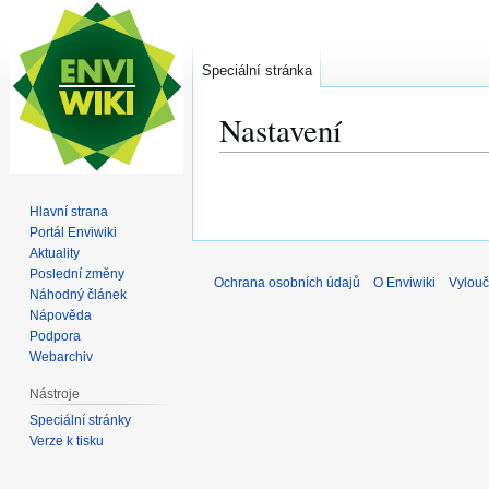
Speciální stránka
Nastavení
Skočit
Skočit
na
na
Hlavní strana
navigaci
vyhledávání
Portál Enviwiki
Aktuality
Poslední změny
Ochrana osobních údajů
O Enviwiki
Vylouč
Náhodný článek
Nápověda
Podpora
Webarchiv
Nástroje
Speciální stránky
Verze k tisku