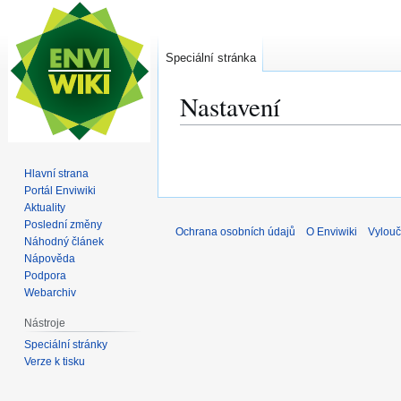
Speciální stránka
Nastavení
Skočit
Skočit
na
na
Hlavní strana
navigaci
vyhledávání
Portál Enviwiki
Aktuality
Poslední změny
Ochrana osobních údajů
O Enviwiki
Vylouč
Náhodný článek
Nápověda
Podpora
Webarchiv
Nástroje
Speciální stránky
Verze k tisku