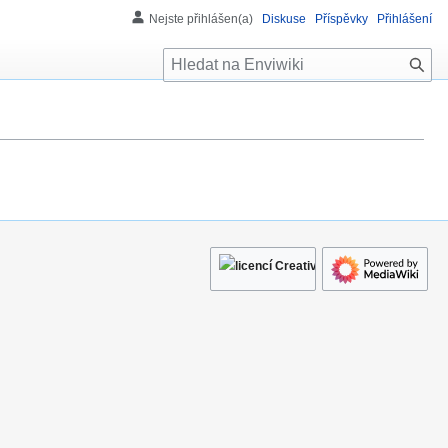
Nejste přihlášen(a)
Diskuse
Příspěvky
Přihlášení
H
l
e
d
á
n
í