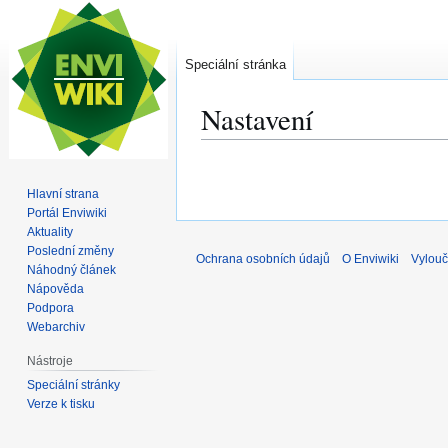
Speciální stránka
Nastavení
Skočit
Skočit
na
na
Hlavní strana
navigaci
vyhledávání
Portál Enviwiki
Aktuality
Poslední změny
Ochrana osobních údajů
O Enviwiki
Vylouč
Náhodný článek
Nápověda
Podpora
Webarchiv
Nástroje
Speciální stránky
Verze k tisku