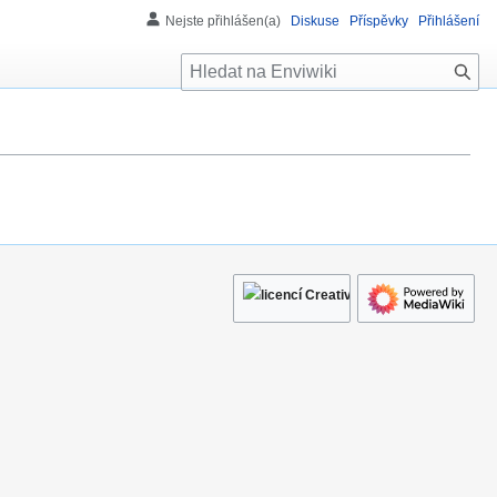
Nejste přihlášen(a)
Diskuse
Příspěvky
Přihlášení
H
l
e
d
á
n
í