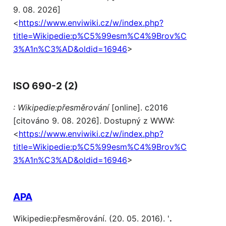
9. 08. 2026]
<
https://www.enviwiki.cz/w/index.php?
title=Wikipedie:p%C5%99esm%C4%9Brov%C
3%A1n%C3%AD&oldid=16946
>
ISO 690-2 (2)
: Wikipedie:přesměrování
[online]. c2016
[citováno 9. 08. 2026]. Dostupný z WWW:
<
https://www.enviwiki.cz/w/index.php?
title=Wikipedie:p%C5%99esm%C4%9Brov%C
3%A1n%C3%AD&oldid=16946
>
APA
Wikipedie:přesměrování. (20. 05. 2016). '
.