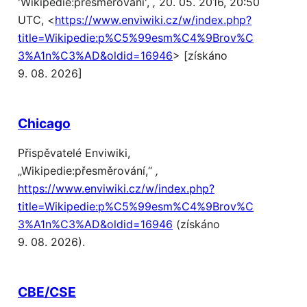
'Wikipedie:přesměrování',
,
20. 05. 2016, 20:50
UTC, <
https://www.enviwiki.cz/w/index.php?
title=Wikipedie:p%C5%99esm%C4%9Brov%C
3%A1n%C3%AD&oldid=16946
> [získáno
9. 08. 2026]
Chicago
Přispěvatelé Enviwiki,
„Wikipedie:přesměrování,“
,
https://www.enviwiki.cz/w/index.php?
title=Wikipedie:p%C5%99esm%C4%9Brov%C
3%A1n%C3%AD&oldid=16946
(získáno
9. 08. 2026).
CBE/CSE