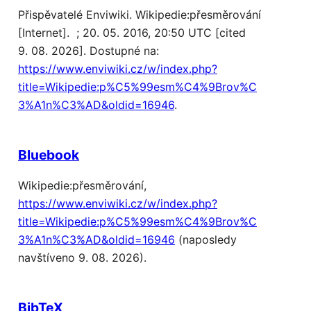
Přispěvatelé Enviwiki. Wikipedie:přesměrování
[Internet]. ; 20. 05. 2016, 20:50 UTC [cited
9. 08. 2026]. Dostupné na:
https://www.enviwiki.cz/w/index.php?
title=Wikipedie:p%C5%99esm%C4%9Brov%C
3%A1n%C3%AD&oldid=16946
.
Bluebook
Wikipedie:přesměrování,
https://www.enviwiki.cz/w/index.php?
title=Wikipedie:p%C5%99esm%C4%9Brov%C
3%A1n%C3%AD&oldid=16946
(naposledy
navštíveno 9. 08. 2026).
BibTeX