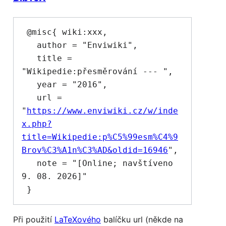
 @misc{ wiki:xxx,

   author = "Enviwiki",

   title = 
"Wikipedie:přesměrování --- ",

   year = "2016",

   url = 
"
https://www.enviwiki.cz/w/inde
x.php?
title=Wikipedie:p%C5%99esm%C4%9
Brov%C3%A1n%C3%AD&oldid=16946
",

   note = "[Online; navštíveno 
9. 08. 2026]"

Při použití
LaTeXového
balíčku url (někde na