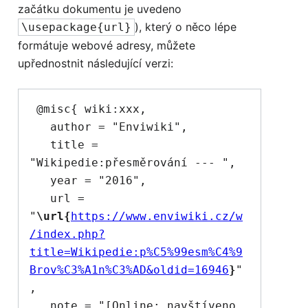
začátku dokumentu je uvedeno
), který o něco lépe
\usepackage{url}
formátuje webové adresy, můžete
upřednostnit následující verzi:
 @misc{ wiki:xxx,

   author = "Enviwiki",

   title = 
"Wikipedie:přesměrování --- ",

   year = "2016",

   url = 
"
\url{
https://www.enviwiki.cz/w
/index.php?
title=Wikipedie:p%C5%99esm%C4%9
Brov%C3%A1n%C3%AD&oldid=16946
}
"
,

   note = "[Online; navštíveno 