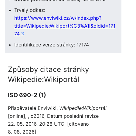
Trvalý odkaz:
https://www.enviwiki.cz/w/index.php?
title=Wikipedie:Wikiport%C3%A1l&oldid=171
74
Identifikace verze stránky: 17174
Způsoby citace stránky
Wikipedie:Wikiportál
ISO 690-2 (1)
Přispěvatelé Enviwiki,
Wikipedie:Wikiportál
[online], , c2016, Datum poslední revize
22. 05. 2016, 20:28 UTC, [citováno
8. 08. 2026]