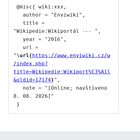
 @misc{ wiki:xxx,

   author = "Enviwiki",

   title = 
"Wikipedie:Wikiportál --- ",

   year = "2016",

   url = 
"
\url{
https://www.enviwiki.cz/w
/index.php?
title=Wikipedie:Wikiport%C3%A1l
&oldid=17174
}
",

   note = "[Online; navštíveno 
8. 08. 2026]"
