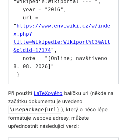
"Wikipedie:Wikiportál --- ",

   year = "2016",

   url = 
"
https://www.enviwiki.cz/w/inde
x.php?
title=Wikipedie:Wikiport%C3%A1l
&oldid=17174
",

   note = "[Online; navštíveno 
8. 08. 2026]"

Při použití
LaTeXového
balíčku url (někde na
začátku dokumentu je uvedeno
), který o něco lépe
\usepackage{url}
formátuje webové adresy, můžete
upřednostnit následující verzi: