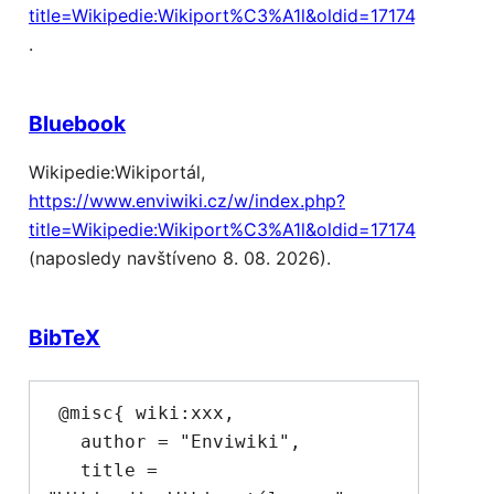
title=Wikipedie:Wikiport%C3%A1l&oldid=17174
.
Bluebook
Wikipedie:Wikiportál,
https://www.enviwiki.cz/w/index.php?
title=Wikipedie:Wikiport%C3%A1l&oldid=17174
(naposledy navštíveno 8. 08. 2026).
BibTeX
 @misc{ wiki:xxx,

   author = "Enviwiki",

   title = 