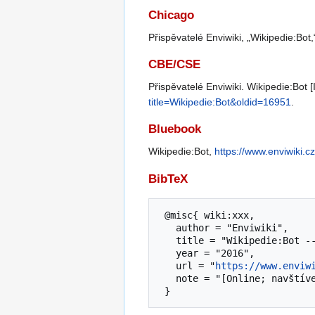
Chicago
Přispěvatelé Enviwiki, „Wikipedie:Bot
CBE/CSE
Přispěvatelé Enviwiki. Wikipedie:Bot 
title=Wikipedie:Bot&oldid=16951
.
Bluebook
Wikipedie:Bot,
https://www.enviwiki.c
BibTeX
 @misc{ wiki:xxx,

   author = "Enviwiki",

   title = "Wikipedie:Bot --- ",

   year = "2016",

   url = "
https://www.enviw
   note = "[Online; navštíveno 7. 08. 2026]"
