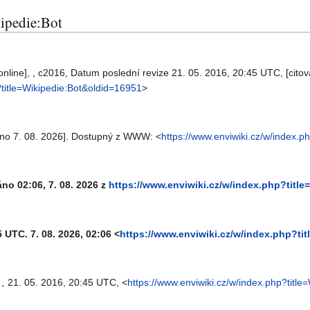
ipedie:Bot
online], , c2016, Datum poslední revize 21. 05. 2016, 20:45 UTC, [citov
?title=Wikipedie:Bot&oldid=16951
>
váno 7. 08. 2026]. Dostupný z WWW: <
https://www.enviwiki.cz/w/index.p
áno 02:06, 7. 08. 2026 z
https://www.enviwiki.cz/w/index.php?titl
5 UTC. 7. 08. 2026, 02:06 <
https://www.enviwiki.cz/w/index.php?ti
,
,
21. 05. 2016, 20:45 UTC, <
https://www.enviwiki.cz/w/index.php?titl