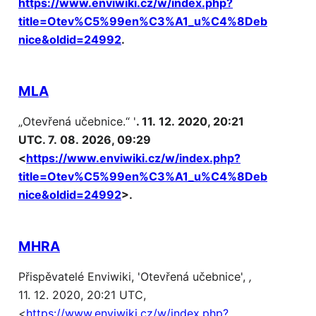
https://www.enviwiki.cz/w/index.php?
title=Otev%C5%99en%C3%A1_u%C4%8Deb
nice&oldid=24992
.
MLA
„Otevřená učebnice.“ '
. 11. 12. 2020, 20:21
UTC. 7. 08. 2026, 09:29
<
https://www.enviwiki.cz/w/index.php?
title=Otev%C5%99en%C3%A1_u%C4%8Deb
nice&oldid=24992
>.
MHRA
Přispěvatelé Enviwiki, 'Otevřená učebnice',
,
11. 12. 2020, 20:21 UTC,
<
https://www.enviwiki.cz/w/index.php?