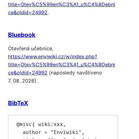
title=Otev%C5%99en%C3%A1_u%C4%8Debni
ce&oldid=24992
.
Bluebook
Otevřená učebnice,
https://www.enviwiki.cz/w/index.php?
title=Otev%C5%99en%C3%A1_u%C4%8Debni
ce&oldid=24992
(naposledy navštíveno
7. 08. 2026).
BibTeX
 @misc{ wiki:xxx,

   author = "Enviwiki",
