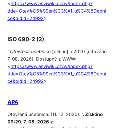
<
https://www.enviwiki.cz/w/index.php?
title=Otev%C5%99en%C3%A1_u%C4%8Debni
ce&oldid=24992
>
ISO 690-2 (2)
: Otevřená učebnice
[online]. c2020 [citováno
7. 08. 2026]. Dostupný z WWW:
<
https://www.enviwiki.cz/w/index.php?
title=Otev%C5%99en%C3%A1_u%C4%8Debni
ce&oldid=24992
>
APA
Otevřená učebnice. (11. 12. 2020). '
. Získáno
09:29, 7. 08. 2026 z