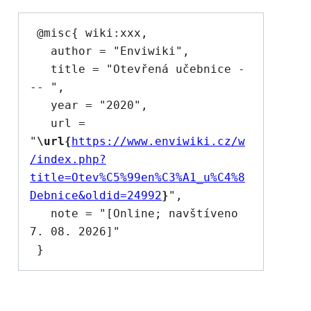
 @misc{ wiki:xxx,

   author = "Enviwiki",

   title = "Otevřená učebnice -
-- ",

   year = "2020",

   url = 
"
\url{
https://www.enviwiki.cz/w
/index.php?
title=Otev%C5%99en%C3%A1_u%C4%8
Debnice&oldid=24992
}
",

   note = "[Online; navštíveno 
7. 08. 2026]"
