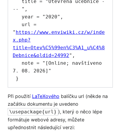
   title = "Otevřená učebnice -
-- ",

   year = "2020",

   url = 
"
https://www.enviwiki.cz/w/inde
x.php?
title=Otev%C5%99en%C3%A1_u%C4%8
Debnice&oldid=24992
",

   note = "[Online; navštíveno 
7. 08. 2026]"

Při použití
LaTeXového
balíčku url (někde na
začátku dokumentu je uvedeno
), který o něco lépe
\usepackage{url}
formátuje webové adresy, můžete
upřednostnit následující verzi: