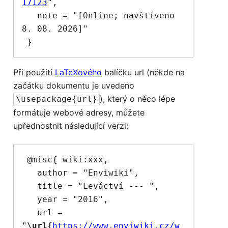
17123
",

   note = "[Online; navštíveno 
8. 08. 2026]"

Při použití
LaTeXového
balíčku url (někde na
začátku dokumentu je uvedeno
), který o něco lépe
\usepackage{url}
formátuje webové adresy, můžete
upřednostnit následující verzi:
 @misc{ wiki:xxx,

   author = "Enviwiki",

   title = "Leváctví --- ",

   year = "2016",

   url = 
"
\url{
https://www.enviwiki.cz/w