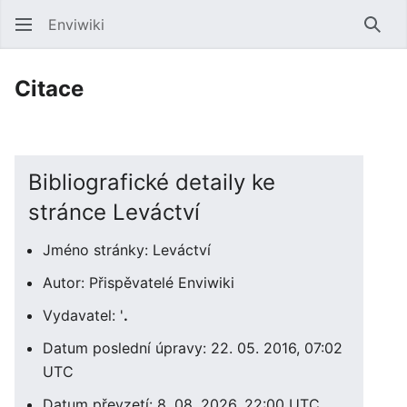
Enviwiki
Hled
Citace
Bibliografické detaily ke
stránce Leváctví
Jméno stránky: Leváctví
Autor: Přispěvatelé Enviwiki
Vydavatel: '
.
Datum poslední úpravy: 22. 05. 2016, 07:02
UTC
Datum převzetí: 8. 08. 2026, 22:00 UTC