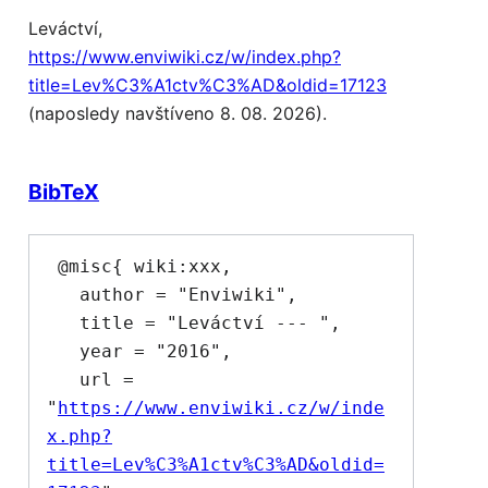
Leváctví,
https://www.enviwiki.cz/w/index.php?
title=Lev%C3%A1ctv%C3%AD&oldid=17123
(naposledy navštíveno 8. 08. 2026).
BibTeX
 @misc{ wiki:xxx,

   author = "Enviwiki",

   title = "Leváctví --- ",

   year = "2016",

   url = 
"
https://www.enviwiki.cz/w/inde
x.php?
title=Lev%C3%A1ctv%C3%AD&oldid=