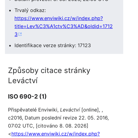
Trvalý odkaz:
https://www.enviwiki.cz/w/index.php?
title=Lev%C3%A1ctv%C3%AD&oldid=1712
3
Identifikace verze stránky: 17123
Způsoby citace stránky
Leváctví
ISO 690-2 (1)
Přispěvatelé Enviwiki,
Leváctví
[online], ,
c2016, Datum poslední revize 22. 05. 2016,
07:02 UTC, [citováno 8. 08. 2026]
<
https://www.enviwiki.cz/w/index.php?