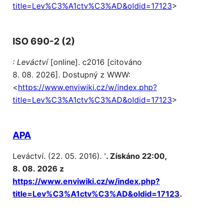
title=Lev%C3%A1ctv%C3%AD&oldid=17123
>
ISO 690-2 (2)
: Leváctví
[online]. c2016 [citováno
8. 08. 2026]. Dostupný z WWW:
<
https://www.enviwiki.cz/w/index.php?
title=Lev%C3%A1ctv%C3%AD&oldid=17123
>
APA
Leváctví. (22. 05. 2016). '
. Získáno 22:00,
8. 08. 2026 z
https://www.enviwiki.cz/w/index.php?
title=Lev%C3%A1ctv%C3%AD&oldid=17123
.