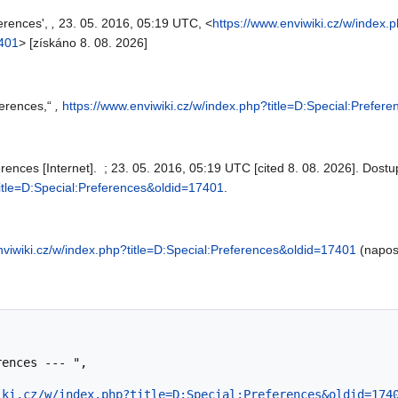
ferences',
,
23. 05. 2016, 05:19 UTC, <
https://www.enviwiki.cz/w/index.
7401
> [získáno 8. 08. 2026]
ferences,“
,
https://www.enviwiki.cz/w/index.php?title=D:Special:Prefe
erences [Internet]. ; 23. 05. 2016, 05:19 UTC [cited 8. 08. 2026]. Dost
title=D:Special:Preferences&oldid=17401
.
nviwiki.cz/w/index.php?title=D:Special:Preferences&oldid=17401
(naposl
iki.cz/w/index.php?title=D:Special:Preferences&oldid=174