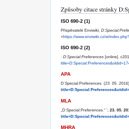
Způsoby citace stránky D:Sp
ISO 690-2 (1)
Přispěvatelé Enviwiki,
D:Special:Pref
<
https://www.enviwiki.cz/w/index.php
ISO 690-2 (2)
: D:Special:Preferences
[online]. c20
title=D:Special:Preferences&oldid=1
APA
D:Special:Preferences. (23. 05. 2016)
title=D:Special:Preferences&oldid
MLA
„D:Special:Preferences.“ '
. 23. 05. 2
title=D:Special:Preferences&oldid
MHRA