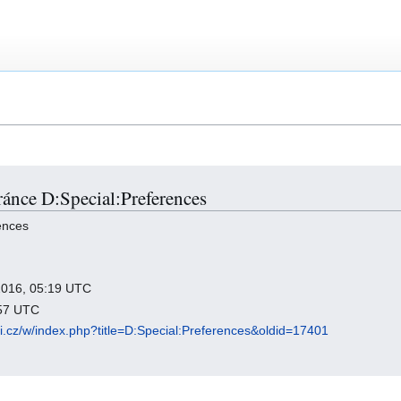
tránce D:Special:Preferences
ences
 2016, 05:19 UTC
:57 UTC
ki.cz/w/index.php?title=D:Special:Preferences&oldid=17401