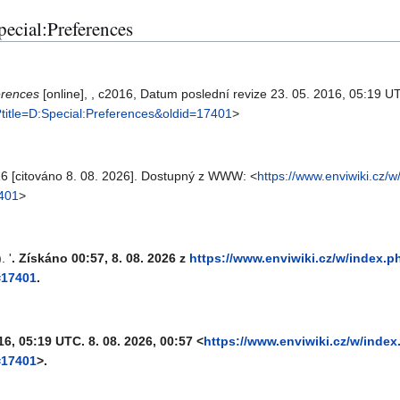
ecial:Preferences
erences
[online], , c2016, Datum poslední revize 23. 05. 2016, 05:19 UT
?title=D:Special:Preferences&oldid=17401
>
16 [citováno 8. 08. 2026]. Dostupný z WWW: <
https://www.enviwiki.cz/
7401
>
. '
. Získáno 00:57, 8. 08. 2026 z
https://www.enviwiki.cz/w/index.p
=17401
.
016, 05:19 UTC. 8. 08. 2026, 00:57 <
https://www.enviwiki.cz/w/inde
=17401
>.