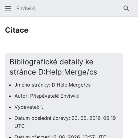
Enviwiki
Hled
Citace
Bibliografické detaily ke
stránce D:Help:Merge/cs
Jméno stránky: D:Help:Merge/cs
Autor: Přispěvatelé Enviwiki
Vydavatel: '
.
Datum poslední úpravy: 23. 05. 2016, 05:19
UTC
Datum převzetí: 6. 08. 2026, 13:57 UTC