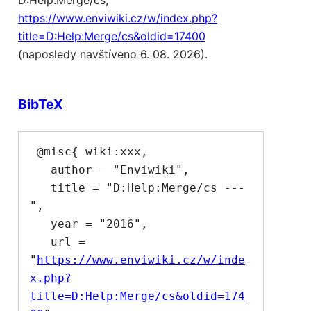
D:Help:Merge/cs,
https://www.enviwiki.cz/w/index.php?
title=D:Help:Merge/cs&oldid=17400
(naposledy navštíveno 6. 08. 2026).
BibTeX
 @misc{ wiki:xxx,

   author = "Enviwiki",

   title = "D:Help:Merge/cs --- 
",

   year = "2016",

   url = 
"
https://www.enviwiki.cz/w/inde
x.php?
title=D:Help:Merge/cs&oldid=174