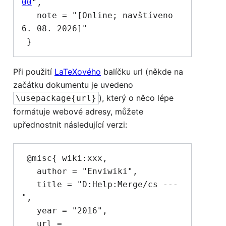
00
",

   note = "[Online; navštíveno 
6. 08. 2026]"

Při použití
LaTeXového
balíčku url (někde na
začátku dokumentu je uvedeno
), který o něco lépe
\usepackage{url}
formátuje webové adresy, můžete
upřednostnit následující verzi:
 @misc{ wiki:xxx,

   author = "Enviwiki",

   title = "D:Help:Merge/cs --- 
",

   year = "2016",

   url = 