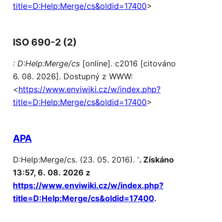
title=D:Help:Merge/cs&oldid=17400
>
ISO 690-2 (2)
: D:Help:Merge/cs
[online]. c2016 [citováno
6. 08. 2026]. Dostupný z WWW:
<
https://www.enviwiki.cz/w/index.php?
title=D:Help:Merge/cs&oldid=17400
>
APA
D:Help:Merge/cs. (23. 05. 2016). '
. Získáno
13:57, 6. 08. 2026 z
https://www.enviwiki.cz/w/index.php?
title=D:Help:Merge/cs&oldid=17400
.