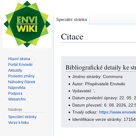
Speciální stránka
Citace
Hlavní strana
Skočit
Skočit
Portál Enviwiki
Bibliografické detaily ke 
na
na
Aktuality
navigaci
vyhledávání
Poslední změny
Jméno stránky: Commons
Náhodný článek
Autor: Přispěvatelé Enviwiki
Nápověda
Vydavatel: '
.
Podpora
Datum poslední úpravy: 22. 05.
Webarchiv
Datum převzetí: 6. 08. 2026, 22
Nástroje
Trvalý odkaz:
https://www.enviw
Speciální stránky
Identifikace verze stránky: 17154
Verze k tisku