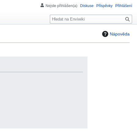
Nejste přihlášen(a)
Diskuse
Příspěvky
Přihlášení
H
l
e
Nápověda
d
á
n
í