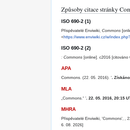
Způsoby citace stránky C
ISO 690-2 (1)
Přispěvatelé Enviwiki,
Commons
[onli
<
https://www.enviwiki.cz/w/index.p
ISO 690-2 (2)
: Commons
[online]. c2016 [citován
APA
Commons. (22. 05. 2016). '
. Získáno
MLA
„Commons.“ '
. 22. 05. 2016, 20:15 U
MHRA
Přispěvatelé Enviwiki, 'Commons',
,
22
6. 08. 2026]