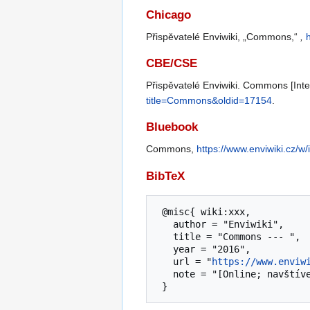
Chicago
Přispěvatelé Enviwiki, „Commons,“
,
CBE/CSE
Přispěvatelé Enviwiki. Commons [Inte
title=Commons&oldid=17154
.
Bluebook
Commons,
https://www.enviwiki.cz/
BibTeX
 @misc{ wiki:xxx,

   author = "Enviwiki",

   title = "Commons --- ",

   year = "2016",

   url = "
https://www.enviw
   note = "[Online; navštíveno 6. 08. 2026]"
