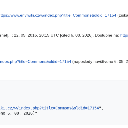
https://www.enviwiki.cz/w/index.php?title=Commons&oldid=17154
(získá
rnet]. ; 22. 05. 2016, 20:15 UTC [cited 6. 08. 2026]. Dostupné na:
http
w/index.php?title=Commons&oldid=17154
(naposledy navštíveno 6. 08. 2
iki.cz/w/index.php?title=Commons&oldid=17154
",
