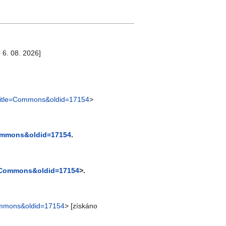
 6. 08. 2026]
p?title=Commons&oldid=17154
>
Commons&oldid=17154
.
le=Commons&oldid=17154
>.
Commons&oldid=17154
> [získáno