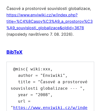
Časové a prostorové souvislosti globalizace,
https://www.enviwiki.cz/w/index.php?
title=%C4%8Casov%C3%A9_a_prostorov%C3
%A9_souvislosti_globalizace&oldid=3678
(naposledy navštíveno 7. 08. 2026).
BibTeX
 @misc{ wiki:xxx,

   author = "Enviwiki",

   title = "Časové a prostorové 
souvislosti globalizace --- ",

   year = "2008",

   url = 
"
https://www.enviwiki.cz/w/inde