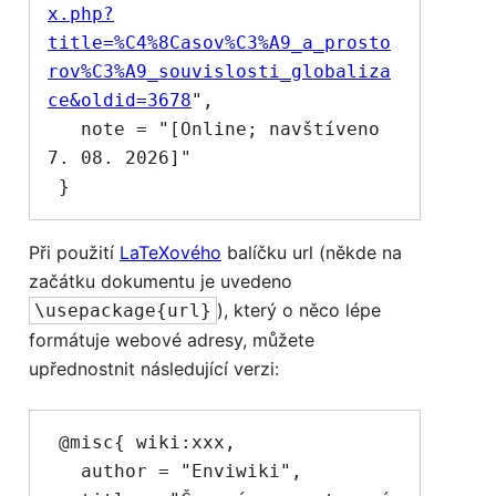
x.php?
title=%C4%8Casov%C3%A9_a_prosto
rov%C3%A9_souvislosti_globaliza
ce&oldid=3678
",

   note = "[Online; navštíveno 
7. 08. 2026]"

Při použití
LaTeXového
balíčku url (někde na
začátku dokumentu je uvedeno
), který o něco lépe
\usepackage{url}
formátuje webové adresy, můžete
upřednostnit následující verzi:
 @misc{ wiki:xxx,

   author = "Enviwiki",
