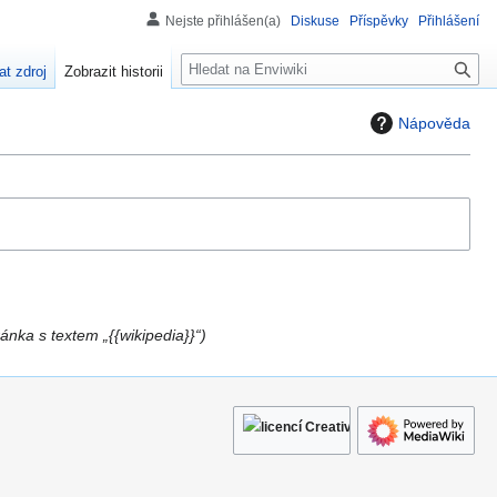
Nejste přihlášen(a)
Diskuse
Příspěvky
Přihlášení
H
at zdroj
Zobrazit historii
l
e
Nápověda
d
á
n
í
ánka s textem „{{wikipedia}}“