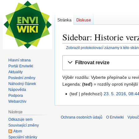
Stránka
Diskuse
Sidebar: Historie ver
Zobrazit protokolovací záznamy k této strá
Skočit
Skočit
Hlavní strana
Filtrovat revize
na
na
Portál Enviwiki
navigaci
vyhledávání
Aktuality
Výběr rozdílu: Vyberte přepínače u revi
Poslední změny
Legenda:
(teď)
= rozdíly oproti nynější
Náhodný článek
Nápověda
teď
předchozí
23. 5. 2016, 08:4
2
Podpora
3
Webarchiv
.
Nástroje
5
Ochrana osobních údajů
O Enviwiki
Vylouč
Odkazuje sem
.
Související změny
2
Atom
0
Speciální stránky