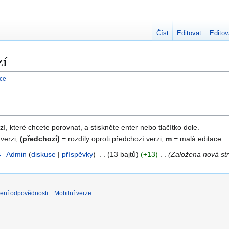
Číst
Editovat
Editov
zí
nce
zí, které chcete porovnat, a stiskněte enter nebo tlačítko dole.
 verzi,
(předchozí)
= rozdíly oproti předchozí verzi,
m
= malá editace
4
Admin
diskuse
příspěvky
13 bajtů
+13
Založena nová str
ení odpovědnosti
Mobilní verze