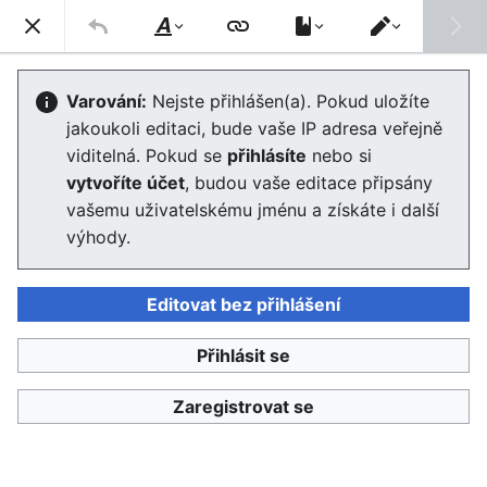
Enviwiki
Hled
Styl
Přepnout
textu
editor
Nápověda
:
Regionální případové
Varování:
Nejste přihlášen(a). Pokud uložíte
jakoukoli editaci, bude vaše IP adresa veřejně
studie –obsahová struktura
viditelná. Pokud se
přihlásíte
nebo si
vytvoříte účet
, budou vaše editace připsány
vašemu uživatelskému jménu a získáte i další
Jazyk
Sledovat
Edit
výhody.
(Udržitelný) rozvoj společnosti je tématem poněkud
abstraktních diskusí v oblasti strategického plánování,
Editovat bez přihlášení
politik, ekonomie atd. Systémová opatření mají ovšem
protiváhu v konkrétních aktivitách v místním kontextu,
Přihlásit se
které se často vymykají teoretickému či vědeckému
uchopení. Naopak také místní problémy související s
Zaregistrovat se
udržitelným rozvojem představují často výzvy, které je
třeba teprve reflektovat a poté vytvářet relevantní
koncepty. Případové studie tak mohou být cenným