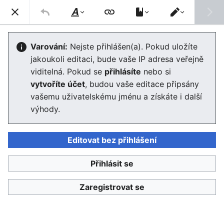
Enviwiki
Hled
Styl
Přepnout
textu
editor
Nápověda:Regionální případové
Varování:
Nejste přihlášen(a). Pokud uložíte
jakoukoli editaci, bude vaše IP adresa veřejně
studie –obsahová struktura
viditelná. Pokud se
přihlásíte
nebo si
vytvoříte účet
, budou vaše editace připsány
Editor se nyní načte. Pokud tuto zprávu stále vidíte po
vašemu uživatelskému jménu a získáte i další
několika sekundách, prosím
obnovte stránku
.
výhody.
Editovat bez přihlášení
Přihlásit se
Enviwiki
Zaregistrovat se
Ochrana osobních údajů
Klasické