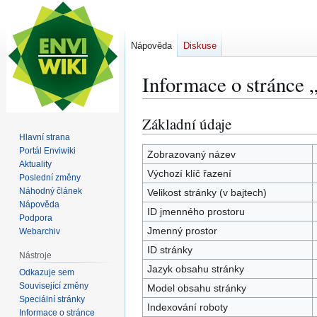
Nápověda
Diskuse
Informace o stránce 
Základní údaje
Skočit
Skočit
na
na
Hlavní strana
Portál Enviwiki
navigaci
vyhledávání
Zobrazovaný název
Aktuality
Výchozí klíč řazení
Poslední změny
Náhodný článek
Velikost stránky (v bajtech)
Nápověda
ID jmenného prostoru
Podpora
Jmenný prostor
Webarchiv
ID stránky
Nástroje
Jazyk obsahu stránky
Odkazuje sem
Související změny
Model obsahu stránky
Speciální stránky
Indexování roboty
Informace o stránce