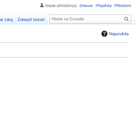
Nejste přihlášen(a)
Diskuse
Příspěvky
Přihlášení
H
at zdroj
Zobrazit historii
l
e
Nápověda
d
á
n
í